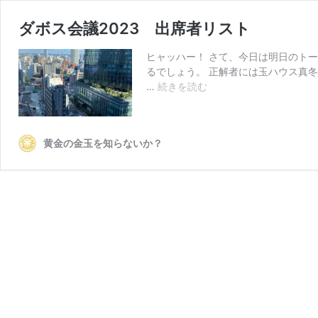
ダボス会議2023 出席者リスト
ヒャッハー！ さて、今日は明日のト
るでしょう。 正解者には玉ハウス真冬
ダ
…
続きを読む
ボ
ス
会
黄金の金玉を知らないか？
議
2023
出
席
者
リ
ス
ト