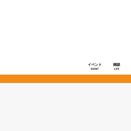
イベント
雑談
EVENT
LIFE
ショップ情
お知らせ