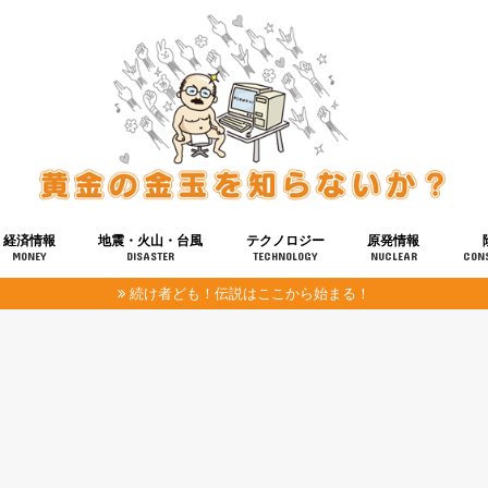
経済情報
地震・火山・台風
テクノロジー
原発情報
MONEY
DISASTER
TECHNOLOGY
NUCLEAR
CON
続け者ども！伝説はここから始まる！
報
健康
宇宙
奴ら
予知
洗脳