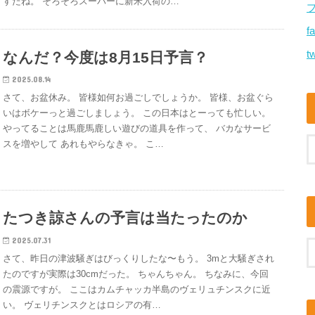
すたね。 そろそろスーパーに新米入荷の…
f
tw
なんだ？今度は8月15日予言？
2025.08.14
さて、お盆休み。 皆様如何お過ごしでしょうか。 皆様、お盆ぐら
いはボケーっと過ごしましょう。 この日本はとーっても忙しい。
やってることは馬鹿馬鹿しい遊びの道具を作って、 バカなサービ
スを増やして あれもやらなきゃ。 こ…
たつき諒さんの予言は当たったのか
2025.07.31
さて、昨日の津波騒ぎはびっくりしたな〜もう。 3mと大騒ぎされ
たのですが実際は30cmだった。 ちゃんちゃん。 ちなみに、今回
の震源ですが。 ここはカムチャッカ半島のヴェリュチンスクに近
い。 ヴェリチンスクとはロシアの有…