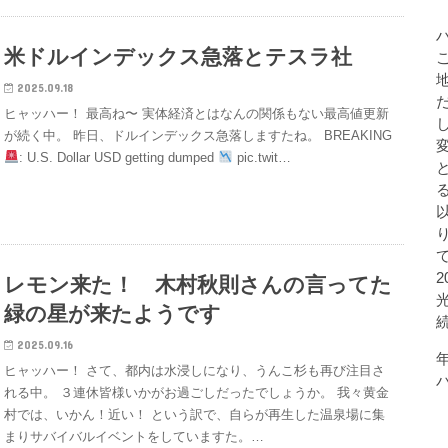
米ドルインデックス急落とテスラ社
2025.09.18
ヒャッハー！ 最高ね〜 実体経済とはなんの関係もない最高値更新
が続く中。 昨日、ドルインデックス急落しますたね。 BREAKING
: U.S. Dollar USD getting dumped
pic.twit…
レモン来た！ 木村秋則さんの言ってた
緑の星が来たようです
2025.09.16
ヒャッハー！ さて、都内は水浸しになり、うんこ杉も再び注目さ
れる中。 ３連休皆様いかがお過ごしだったでしょうか。 我々黄金
村では、いかん！近い！ という訳で、自らが再生した温泉場に集
まりサバイバルイベントをしていますた。…