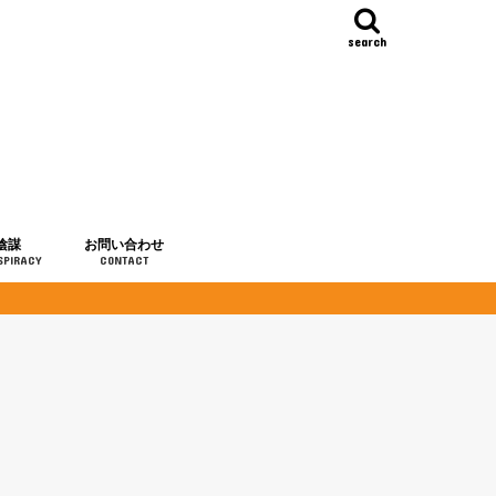
search
陰謀
お問い合わせ
SPIRACY
CONTACT
の歴史
・予言
メディア