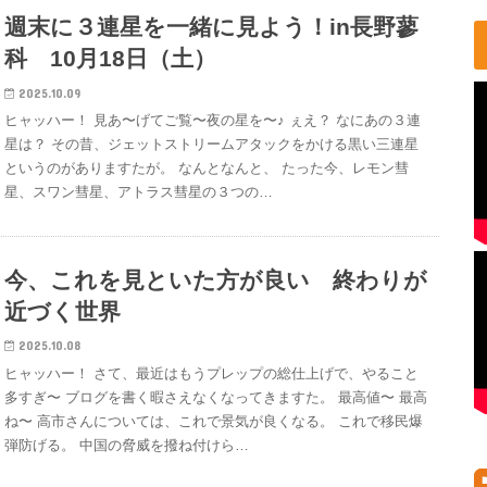
週末に３連星を一緒に見よう！in長野蓼
科 10月18日（土）
2025.10.09
ヒャッハー！ 見あ〜げてご覧〜夜の星を〜♪ ぇえ？ なにあの３連
星は？ その昔、ジェットストリームアタックをかける黒い三連星
というのがありますたが。 なんとなんと、 たった今、レモン彗
星、スワン彗星、アトラス彗星の３つの…
今、これを見といた方が良い 終わりが
近づく世界
2025.10.08
ヒャッハー！ さて、最近はもうプレップの総仕上げで、やること
多すぎ〜 ブログを書く暇さえなくなってきますた。 最高値〜 最高
ね〜 高市さんについては、これで景気が良くなる。 これで移民爆
弾防げる。 中国の脅威を撥ね付けら…