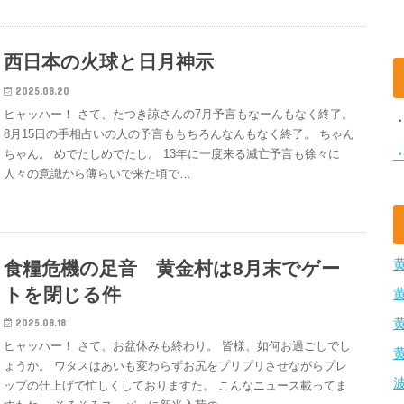
西日本の火球と日月神示
2025.08.20
ヒャッハー！ さて、たつき諒さんの7月予言もなーんもなく終了。
8月15日の手相占いの人の予言ももちろんなんもなく終了。 ちゃん
ちゃん。 めでたしめでたし。 13年に一度来る滅亡予言も徐々に
人々の意識から薄らいで来た頃で…
食糧危機の足音 黄金村は8月末でゲー
トを閉じる件
2025.08.18
ヒャッハー！ さて、お盆休みも終わり。 皆様、如何お過ごしでし
ょうか。 ワタスはあいも変わらずお尻をプリプリさせながらプレ
ップの仕上げで忙しくしておりますた。 こんなニュース載ってま