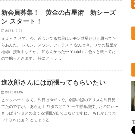
新会員募集！ 黄金の占星術 新シーズ
ン スタート！
2025.10.02
ぇえっ？ さて、今、近づいてる彗星はレモン彗星だけと思ってた
らあんた。 レモン、スワン、アトラス？ なんと今、３つの彗星が
地球に接近中なのか。 知らんかった〜 Youtubeに色々と載ってた
ので貼っときます。 特にアトラ…
進次郎さんには頑張ってもらいたい
2025.09.26
ヒャッハー！ さて、昨日はNetflixで、今際の際のアリスを昨日見
てたのですが。 あらぁ？ ワタスどこ？ 一生懸命演技したのにぃ〜
さっぱりワタスの出てる場面が出てこないですね。 もしかしてカ
ットされたぁ？ とちょっと…