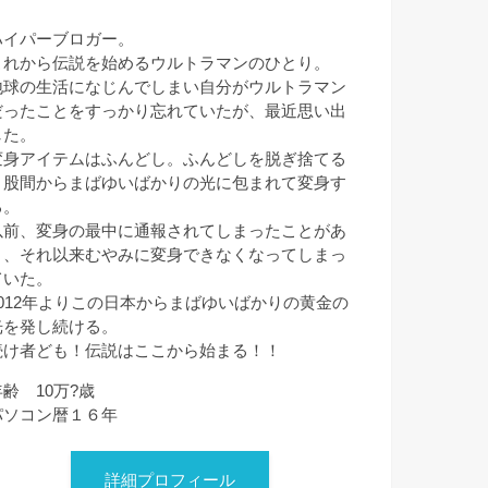
ハイパーブロガー。
これから伝説を始めるウルトラマンのひとり。
地球の生活になじんでしまい自分がウルトラマン
だったことをすっかり忘れていたが、最近思い出
した。
変身アイテムはふんどし。ふんどしを脱ぎ捨てる
と股間からまばゆいばかりの光に包まれて変身す
る。
以前、変身の最中に通報されてしまったことがあ
り、それ以来むやみに変身できなくなってしまっ
ていた。
2012年よりこの日本からまばゆいばかりの黄金の
光を発し続ける。
続け者ども！伝説はここから始まる！！
年齢 10万?歳
パソコン暦１６年
詳細プロフィール