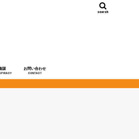
search
陰謀
お問い合わせ
SPIRACY
CONTACT
の歴史
・予言
メディア