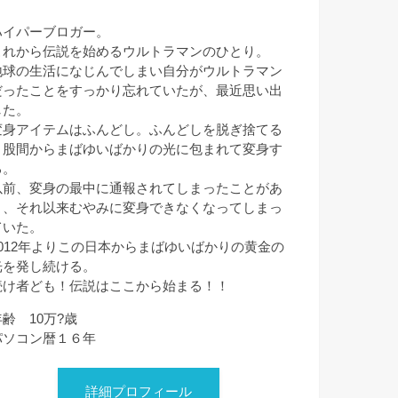
ハイパーブロガー。
これから伝説を始めるウルトラマンのひとり。
地球の生活になじんでしまい自分がウルトラマン
だったことをすっかり忘れていたが、最近思い出
した。
変身アイテムはふんどし。ふんどしを脱ぎ捨てる
と股間からまばゆいばかりの光に包まれて変身す
る。
以前、変身の最中に通報されてしまったことがあ
り、それ以来むやみに変身できなくなってしまっ
ていた。
2012年よりこの日本からまばゆいばかりの黄金の
光を発し続ける。
続け者ども！伝説はここから始まる！！
年齢 10万?歳
パソコン暦１６年
詳細プロフィール