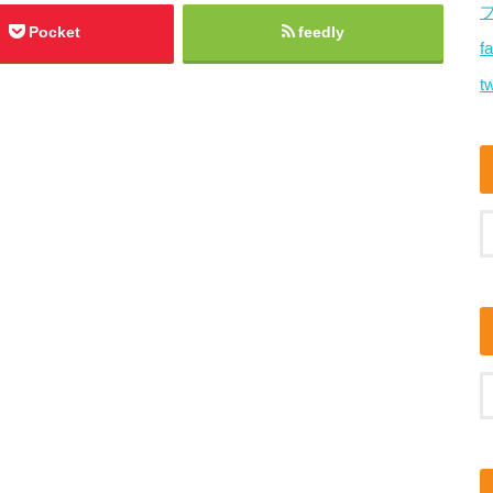
Pocket
feedly
f
tw