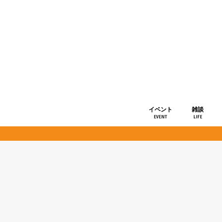
イベント
雑談
EVENT
LIFE
ショップ情
お知らせ