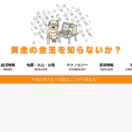
経済情報
地震・火山・台風
テクノロジー
原発情報
MONEY
DISASTER
TECHNOLOGY
NUCLEAR
CON
続け者ども！伝説はここから始まる！
報
健康
宇宙
奴ら
予知
洗脳