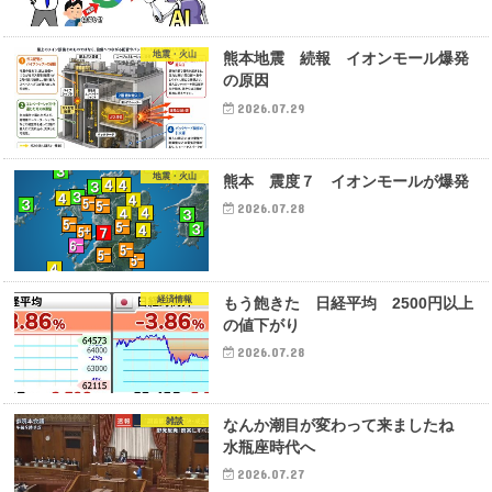
地震・火山
熊本地震 続報 イオンモール爆発
の原因
2026.07.29
地震・火山
熊本 震度７ イオンモールが爆発
2026.07.28
経済情報
もう飽きた 日経平均 2500円以上
の値下がり
2026.07.28
雑談
なんか潮目が変わって来ましたね
水瓶座時代へ
2026.07.27