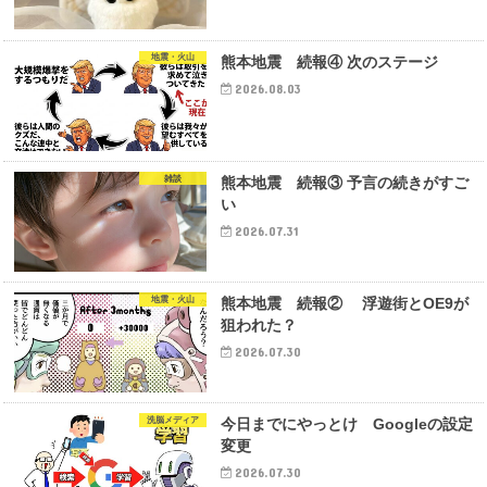
地震・火山
熊本地震 続報④ 次のステージ
2026.08.03
雑談
熊本地震 続報③ 予言の続きがすご
い
2026.07.31
地震・火山
熊本地震 続報② 浮遊街とOE9が
狙われた？
2026.07.30
洗脳メディア
今日までにやっとけ Googleの設定
変更
2026.07.30