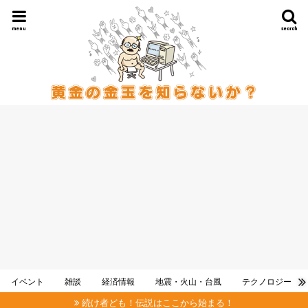
menu
search
イベント
雑談
経済情報
地震・火山・台風
テクノロジー
続け者ども！伝説はここから始まる！