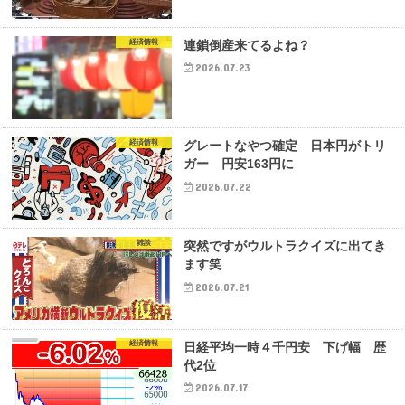
経済情報
連鎖倒産来てるよね？
2026.07.23
経済情報
グレートなやつ確定 日本円がトリ
ガー 円安163円に
2026.07.22
雑談
突然ですがウルトラクイズに出てき
ます笑
2026.07.21
経済情報
日経平均一時４千円安 下げ幅 歴
代2位
2026.07.17