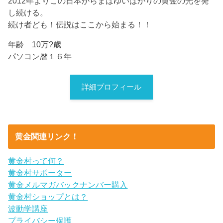
2012年よりこの日本からまばゆいばかりの黄金の光を発
し続ける。
続け者ども！伝説はここから始まる！！
年齢 10万?歳
パソコン暦１６年
詳細プロフィール
黄金関連リンク！
黄金村って何？
黄金村サポーター
黄金メルマガバックナンバー購入
黄金村ショップとは？
波動学講座
プライバシー保護