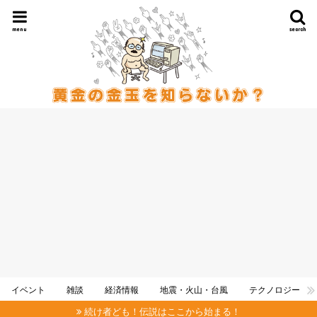
menu
search
イベント
雑談
経済情報
地震・火山・台風
テクノロジー
続け者ども！伝説はここから始まる！