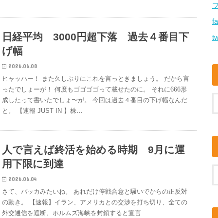
f
日経平均 3000円超下落 過去４番目下
tw
げ幅
2026.06.08
ヒャッハー！ また久しぶりにこれを言っときましょう。 だから言
ったでしょーが！ 何度もゴゴゴゴって載せたのに。 それに666形
成したって書いたでしょ〜が。 今回は過去４番目の下げ幅なんだ
と。 【速報 JUST IN 】株…
人で言えば終活を始める時期 9月に運
用下限に到達
2026.06.04
さて、バッカみたいね。 あれだけ停戦合意と騒いでからの正反対
の動き。 【速報】イラン、アメリカとの交渉を打ち切り、全ての
外交通信を遮断、ホルムズ海峡を封鎖すると宣言