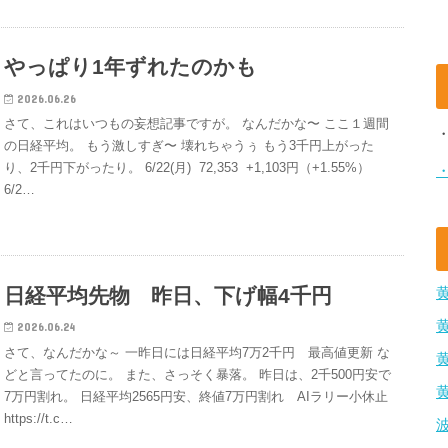
やっぱり1年ずれたのかも
2026.06.26
さて、これはいつもの妄想記事ですが。 なんだかな〜 ここ１週間
の日経平均。 もう激しすぎ〜 壊れちゃうぅ もう3千円上がった
り、2千円下がったり。 6/22(月) 72,353 +1,103円（+1.55%）
6/2…
日経平均先物 昨日、下げ幅4千円
2026.06.24
さて、なんだかな～ 一昨日には日経平均7万2千円 最高値更新 な
どと言ってたのに。 また、さっそく暴落。 昨日は、2千500円安で
7万円割れ。 日経平均2565円安、終値7万円割れ AIラリー小休止
https://t.c…