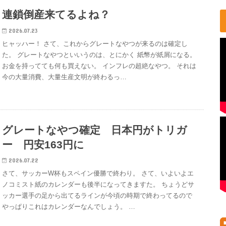
連鎖倒産来てるよね？
2026.07.23
ヒャッハー！ さて、これからグレートなやつが来るのは確定し
た。 グレートなやつといいうのは、とにかく 紙幣が紙屑になる。
お金を持ってても何も買えない。 インフレの超絶なやつ。 それは
今の大量消費、大量生産文明が終わるっ…
グレートなやつ確定 日本円がトリガ
ー 円安163円に
2026.07.22
さて、サッカーW杯もスペイン優勝で終わり。 さて、いよいよエ
ノコミスト紙のカレンダーも後半になってきますた。 ちょうどサ
ッカー選手の足から出てるラインが今頃の時期で終わってるので
やっぱりこれはカレンダーなんでしょう。 …