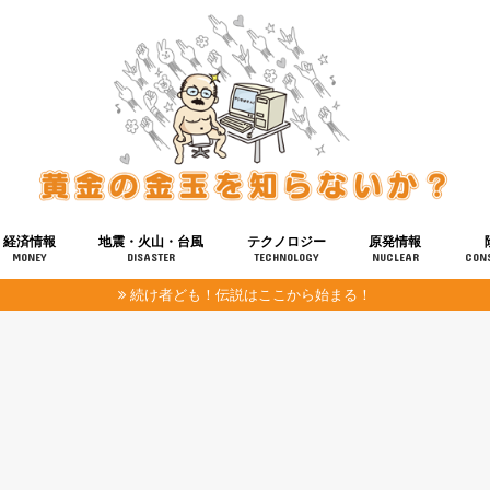
経済情報
地震・火山・台風
テクノロジー
原発情報
MONEY
DISASTER
TECHNOLOGY
NUCLEAR
CON
続け者ども！伝説はここから始まる！
報
健康
宇宙
奴ら
予知
洗脳