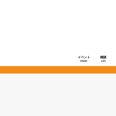
イベント
雑談
EVENT
LIFE
ショップ情
お知らせ