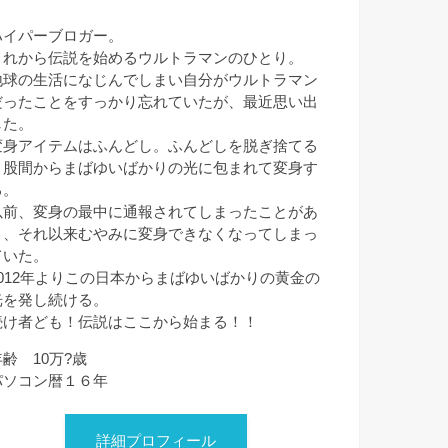
ハイパーブロガー。
これから伝説を始めるウルトラマンのひとり。
地球の生活になじんでしまい自分がウルトラマン
だったことをすっかり忘れていたが、最近思い出
した。
変身アイテムはふんどし。ふんどしを脱ぎ捨てる
と股間からまばゆいばかりの光に包まれて変身す
る。
以前、変身の最中に通報されてしまったことがあ
り、それ以来むやみに変身できなくなってしまっ
ていた。
2012年よりこの日本からまばゆいばかりの黄金の
光を発し続ける。
続け者ども！伝説はここから始まる！！
年齢 10万?歳
パソコン暦１６年
詳細プロフィール