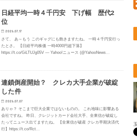
日経平均一時４千円安 下げ幅 歴代2
位
2026.07.17
さて、 あ～もう このギャグにも飽きますたね。 一時４千円安行っ
たとさ。 【日経平均株価 一時4000円超下落】
https://t.co/GiLTUJg05V — Yahoo!ニュース (@YahooNews…
連鎖倒産開始？ クレカ大手企業が破綻
した件
2026.07.07
ありゃ？ そこまで巨大企業ではないものの。 これ地味に影響ある
会社ですね。 昨日、クレジットカード会社大手、全東信が破綻し
たってニュース出てますたね。 【全東信が破産 クレカ早期決済代
行】https://t.co/Rct…