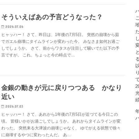
そういえばあの予言どうなった？
2026.07.06
ヒャッハー！ さて、昨日は、1年後の7月5日。 突然の崩壊から茹
でガエル崩壊にタイムラインが変わった今。 みなさま如何お過ご
しでしょうか。 さて、前からワタスが注目して騒いでた以下の予
言ですが。 これ、ちょっと今の時点で…
金銀の動きが元に戻りつつある かなり
近い
2026.07.03
ヒャッハー！ さて、あれから1年後の7月5日が近づてる今日この
頃。 皆様いかがお過ごしでしょうか。 あれからタイムラインが変
わった。 突然来る大津波の崩壊じゃなく、 ゆでがえる状態で徐々
に崩壊するやつに変わったんだ。 あ…