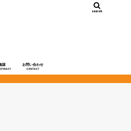
search
陰謀
お問い合わせ
SPIRACY
CONTACT
の歴史
・予言
メディア