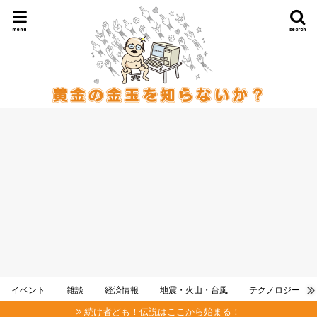
menu
search
イベント
雑談
経済情報
地震・火山・台風
テクノロジー
続け者ども！伝説はここから始まる！