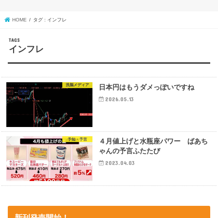
HOME
タグ : インフレ
インフレ
洗脳メディア
日本円はもうダメっぽいですね
2026.05.13
予知・予言
４月値上げと水瓶座パワー ばあち
ゃんの予言ふたたび
2023.04.03
新刊発売開始！