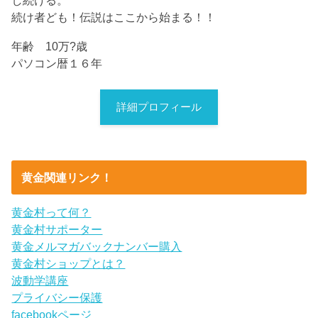
し続ける。
続け者ども！伝説はここから始まる！！
年齢 10万?歳
パソコン暦１６年
詳細プロフィール
黄金関連リンク！
黄金村って何？
黄金村サポーター
黄金メルマガバックナンバー購入
黄金村ショップとは？
波動学講座
プライバシー保護
facebookページ