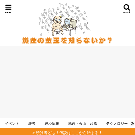
menu
search
イベント
雑談
経済情報
地震・火山・台風
テクノロジー
続け者ども！伝説はここから始まる！