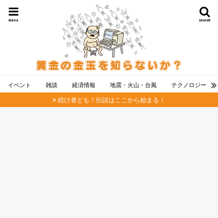
menu
search
イベント
雑談
経済情報
地震・火山・台風
テクノロジー
続け者ども！伝説はここから始まる！