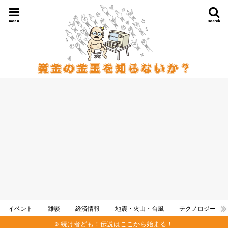
menu
search
イベント
雑談
経済情報
地震・火山・台風
テクノロジー
続け者ども！伝説はここから始まる！