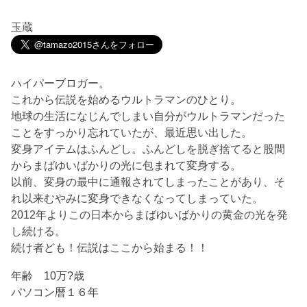
玉蔵
ハイパーブロガー。
これから伝説を始めるウルトラマンのひとり。
地球の生活になじんでしまい自分がウルトラマンだった
ことをすっかり忘れていたが、最近思い出した。
変身アイテムはふんどし。ふんどしを脱ぎ捨てると股間
からまばゆいばかりの光に包まれて変身する。
以前、変身の最中に通報されてしまったことがあり、そ
れ以来むやみに変身できなくなってしまっていた。
2012年よりこの日本からまばゆいばかりの黄金の光を発
し続ける。
続け者ども！伝説はここから始まる！！
年齢 10万?歳
パソコン暦１６年