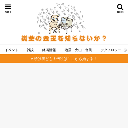
menu
search
イベント
雑談
経済情報
地震・火山・台風
テクノロジー
続け者ども！伝説はここから始まる！