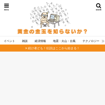
menu
search
イベント
雑談
経済情報
地震・火山・台風
テクノロジー
続け者ども！伝説はここから始まる！