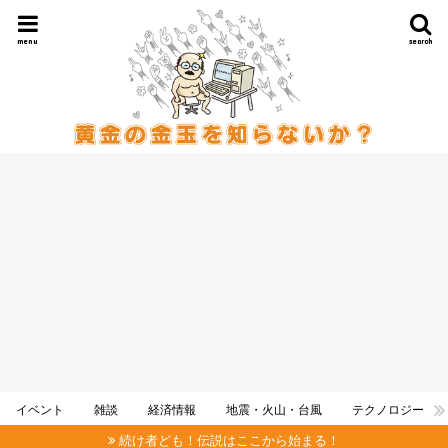
menu
search
イベント
雑談
経済情報
地震・火山・台風
テクノロジー
続け者ども！伝説はここから始まる！