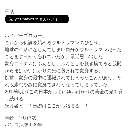
玉蔵
ハイパーブロガー。
これから伝説を始めるウルトラマンのひとり。
地球の生活になじんでしまい自分がウルトラマンだった
ことをすっかり忘れていたが、最近思い出した。
変身アイテムはふんどし。ふんどしを脱ぎ捨てると股間
からまばゆいばかりの光に包まれて変身する。
以前、変身の最中に通報されてしまったことがあり、そ
れ以来むやみに変身できなくなってしまっていた。
2012年よりこの日本からまばゆいばかりの黄金の光を発
し続ける。
続け者ども！伝説はここから始まる！！
年齢 10万?歳
パソコン暦１６年