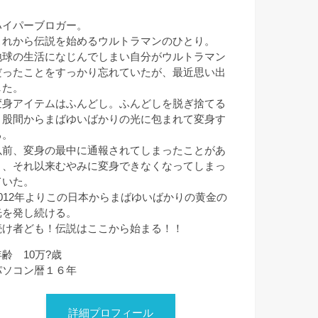
ハイパーブロガー。
これから伝説を始めるウルトラマンのひとり。
地球の生活になじんでしまい自分がウルトラマン
だったことをすっかり忘れていたが、最近思い出
した。
変身アイテムはふんどし。ふんどしを脱ぎ捨てる
と股間からまばゆいばかりの光に包まれて変身す
る。
以前、変身の最中に通報されてしまったことがあ
り、それ以来むやみに変身できなくなってしまっ
ていた。
2012年よりこの日本からまばゆいばかりの黄金の
光を発し続ける。
続け者ども！伝説はここから始まる！！
年齢 10万?歳
パソコン暦１６年
詳細プロフィール