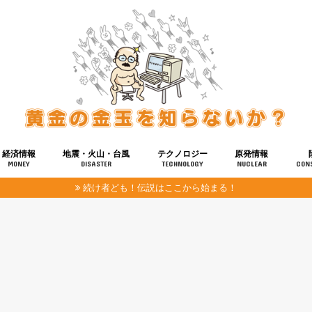
経済情報
地震・火山・台風
テクノロジー
原発情報
MONEY
DISASTER
TECHNOLOGY
NUCLEAR
CON
続け者ども！伝説はここから始まる！
報
健康
宇宙
奴ら
予知
洗脳