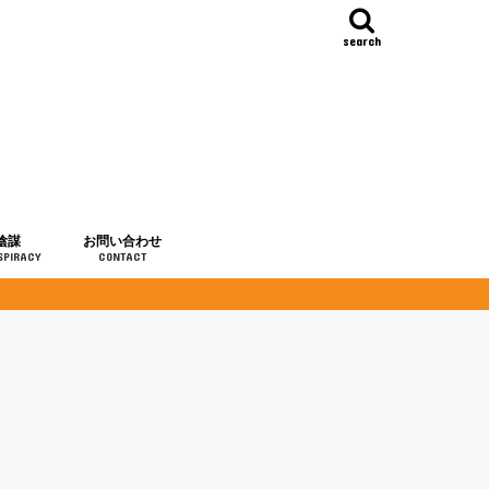
search
陰謀
お問い合わせ
SPIRACY
CONTACT
の歴史
・予言
メディア