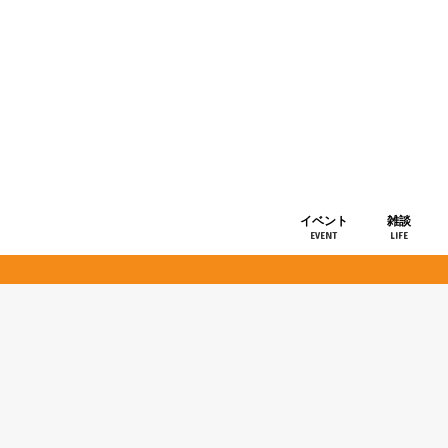
イベント
雑談
EVENT
LIFE
ショップ情
お知らせ