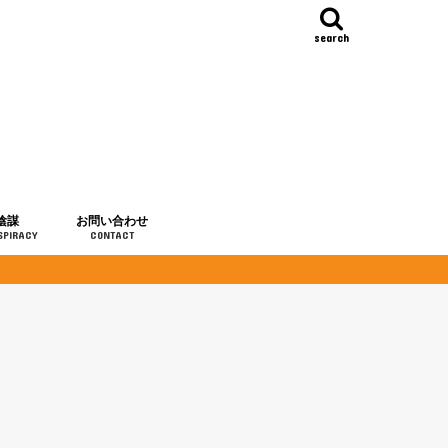
search
陰謀
お問い合わせ
SPIRACY
CONTACT
の歴史
・予言
メディア