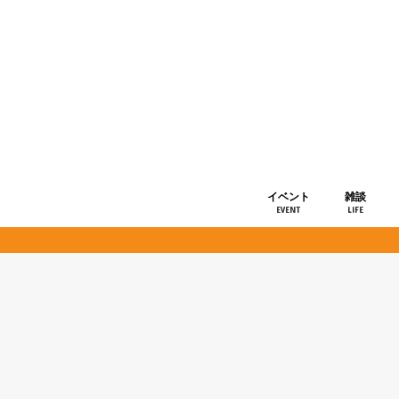
イベント
雑談
EVENT
LIFE
ショップ情
お知らせ