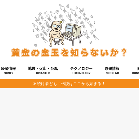
経済情報
地震・火山・台風
テクノロジー
原発情報
MONEY
DISASTER
TECHNOLOGY
NUCLEAR
CON
続け者ども！伝説はここから始まる！
報
健康
宇宙
奴ら
予知
洗脳