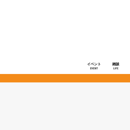
イベント
雑談
EVENT
LIFE
ショップ情
お知らせ