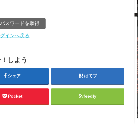
グインへ戻る
ー！しよう
シェア
はてブ
Pocket
feedly