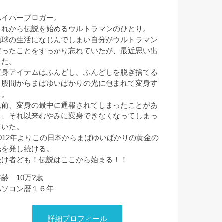
ハイパーブロガー。
これから伝説を始めるウルトラマンのひとり。
地球の生活になじんでしまい自分がウルトラマン
だったことをすっかり忘れていたが、最近思い出
した。
変身アイテムはふんどし。ふんどしを脱ぎ捨てる
と股間からまばゆいばかりの光に包まれて変身す
る。
以前、変身の最中に通報されてしまったことがあ
り、それ以来むやみに変身できなくなってしまっ
ていた。
2012年よりこの日本からまばゆいばかりの黄金の
光を発し続ける。
続け者ども！伝説はここから始まる！！
年齢 10万?歳
パソコン暦１６年
詳細プロフィール