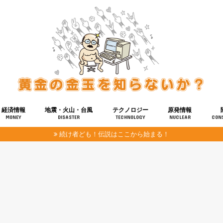
経済情報
地震・火山・台風
テクノロジー
原発情報
MONEY
DISASTER
TECHNOLOGY
NUCLEAR
CON
続け者ども！伝説はここから始まる！
報
健康
宇宙
奴ら
予知
洗脳