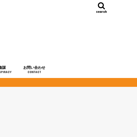
search
陰謀
お問い合わせ
SPIRACY
CONTACT
の歴史
・予言
メディア