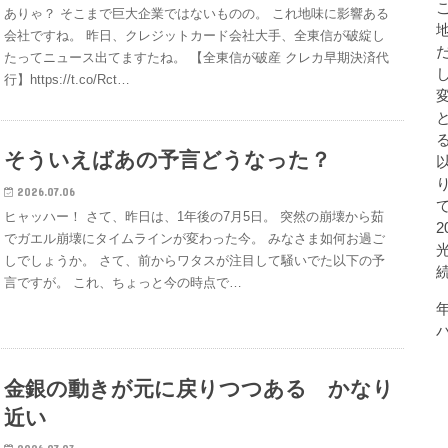
ありゃ？ そこまで巨大企業ではないものの。 これ地味に影響ある
会社ですね。 昨日、クレジットカード会社大手、全東信が破綻し
たってニュース出てますたね。 【全東信が破産 クレカ早期決済代
行】https://t.co/Rct…
そういえばあの予言どうなった？
2026.07.06
ヒャッハー！ さて、昨日は、1年後の7月5日。 突然の崩壊から茹
でガエル崩壊にタイムラインが変わった今。 みなさま如何お過ご
しでしょうか。 さて、前からワタスが注目して騒いでた以下の予
言ですが。 これ、ちょっと今の時点で…
金銀の動きが元に戻りつつある かなり
近い