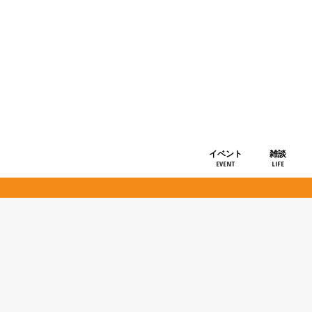
イベント
雑談
EVENT
LIFE
ショップ情
お知らせ