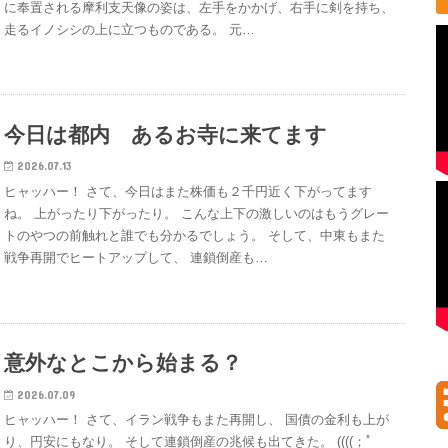
に奉置される摩利支天像の姿は、左手をかかげ、右手に剣を持ち、
走るイノシシの上に立つものである。 元…
今日は都内 あるお寺に来てます
2026.07.13
ヒャッハー！ さて、今日はまた株価も２千円近く下がってます
ね。 上がったり下がったり。 こんな上下の激しいのはもうグレー
トのやつの前触れと誰でも分かるでしょう。 そして、中東もまた
戦争再開でヒートアップして、 連鎖倒産も…
意外なとこから始まる？
2026.07.09
ヒャッハー！ さて、イラン戦争もまた再開し、 国債の金利も上が
り、円安にもなり。 そして連鎖倒産の兆候も出てきた。 ((((；ﾟ