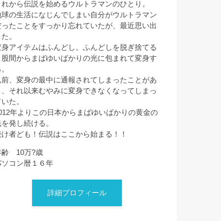
これから伝説を始めるウルトラマンのひとり。
地球の生活になじんでしまい自分がウルトラマン
だったことをすっかり忘れていたが、最近思い出
した。
変身アイテムはふんどし。ふんどしを脱ぎ捨てる
と股間からまばゆいばかりの光に包まれて変身す
る。
以前、変身の最中に通報されてしまったことがあ
り、それ以来むやみに変身できなくなってしまっ
ていた。
2012年よりこの日本からまばゆいばかりの黄金の
光を発し続ける。
続け者ども！伝説はここから始まる！！
年齢 10万?歳
パソコン暦１６年
詳細プロフィール