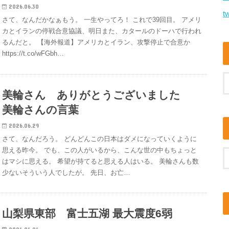
2026.06.30
tw
さて、なんだかなぁもう。 一生やってろ！ これで39回目。 アメリ
カとイランの停戦合意協議、明日また、カタールのドーハで行われ
るんだと。 【海外報道】アメリカとイラン、攻撃停止で合意か
https://t.co/wFGbh…
美輪さん ありがとうございました
美輪さんの言葉
2026.06.29
さて、なんだろう。 どんどんこの日本はダメになっていくように
思える昨今。 でも、この人がいるから、こんな世の中もちょっと
はマシに思える。 希望が持てると思える人はいる。 美輪さんも数
少ないそういう人でしたが。 先日、お亡…
山梨県東部 富士五湖 最大震度6弱