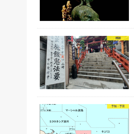
雑談
予知・予言