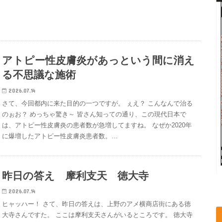
アトピー性皮膚炎があっという間に消え
る不思議な施術
2026.07.14
さて、今回都内に来た目的の一つですが。 ぇえ？ こんなんで治る
のぉお？ めっちゃ驚き～ 皆さん知っての通り、この現代日本で
は、アトピー性皮膚炎の患者数が急増してますね。 なぜか2020年
に爆増したアトピー性皮膚炎患者数。…
昨日の答え 摩利支天 徳大寺
2026.07.14
ヒャッハー！ さて、昨日の答えは、上野のアメ横商店街にある徳
大寺さんですた。 ここは摩利支天さんがいるところです。 徳大寺