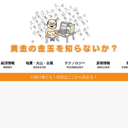
経済情報
地震・火山・台風
テクノロジー
原発情報
MONEY
DISASTER
TECHNOLOGY
NUCLEAR
CON
続け者ども！伝説はここから始まる！
報
健康
宇宙
奴ら
予知
洗脳