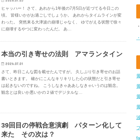
2026.07.03
ヒャッハー！ さて、あれから1年後の7月5日が近づてる今日この
頃。 皆様いかがお過ごしでしょうか。 あれからタイムラインが変
わった。 突然来る大津波の崩壊じゃなく、 ゆでがえる状態で徐々
に崩壊するやつに変わったんだ。 あ…
本当の引き寄せの法則 アマランタイン
2026.07.01
さて、昨日こんな図を載せたんですが。 久しぶり引き寄せのお話
書いときます。 確かにこんなキリキリした心の状態だと引き寄せ
は起きないのですね。 こうしなきゃああしなきゃいうのは観念。
観念とは良いか悪いかの２値でデジタルな…
39回目の停戦合意演劇 パターン化して
来た その次は？
f