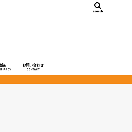
search
陰謀
お問い合わせ
SPIRACY
CONTACT
の歴史
・予言
メディア