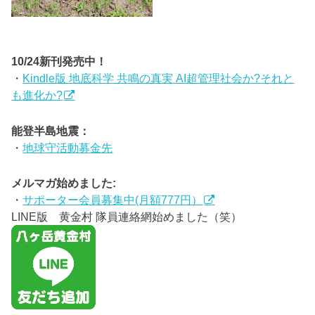
10/24新刊発売中！
・
Kindle版 地底科学 共鳴の真実 AI超管理社会か?それと
も進化か?
能登半島地震：
・
地球守活動募金先
メルマガ始めました:
・
サポーター会員募集中(月額777円）
LINE版 黄金村 隊員連絡網始めました（笑）