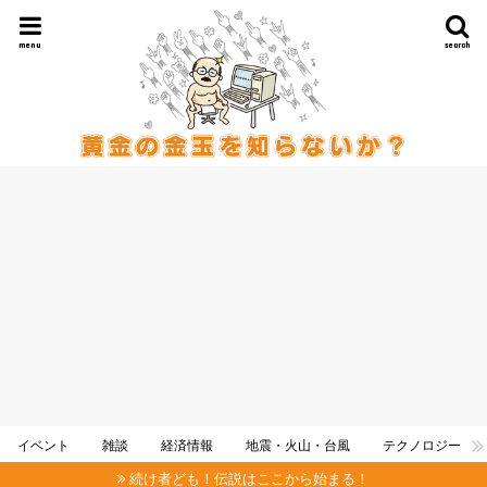
menu
search
イベント
雑談
経済情報
地震・火山・台風
テクノロジー
続け者ども！伝説はここから始まる！