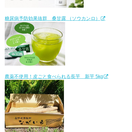
糖尿病予防効果抜群 桑甘露 （ソウカンロ）
農薬不使用！皮ごと食べられる長芋 新芋 5kg