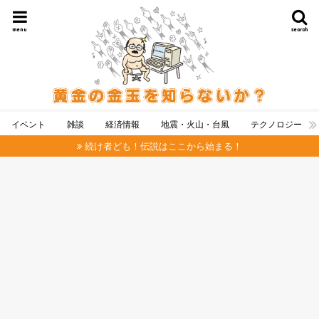
menu
search
イベント
雑談
経済情報
地震・火山・台風
テクノロジー
続け者ども！伝説はここから始まる！