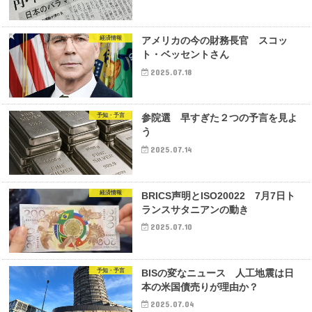
経済情報
アメリカの今の財務長官 スコッ
ト・ベッセントさん
2025.07.18
予知・予言
参院選 早すぎた２つの予言を見よ
う
2025.07.14
経済情報
BRICS声明とISO20022 7月7日ト
ランスサタニアンの動き
2025.07.10
予知・予言
BISの変なニュース 人工地震は日
本の米国債売りが理由か？
2025.07.04