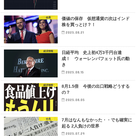
会員
価値の保存 仮想通貨の次はインド
株を買っとけ？！
2025.08.21
経済情報
日経平均 史上初4万3千円台達
成！ ウォーレンパフェット氏の動
き
2025.08.15
経済情報
8月1.5倍 今後の出口戦略どうする
の？
2025.08.05
会員
7月はなんもなかった・・でも確実に
起る 2人負けの世界
2025.07.29