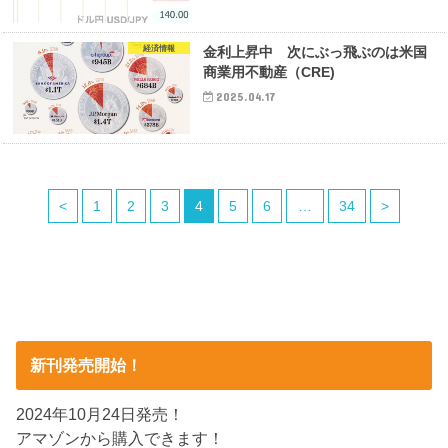
経済情報
金利上昇中 次にぶっ飛ぶのは米国
商業用不動産（CRE)
2025.04.17
<
1
2
3
4
5
6
…
34
>
新刊発売開始！
2024年10月24日発売！
アマゾンから購入できます！