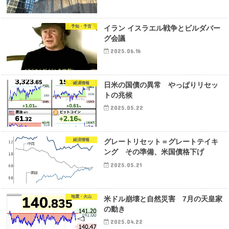
予知・予言
イラン イスラエル戦争とビルダバー
グ会議
2025.06.16
経済情報
日米の国債の異常 やっぱりリセッ
トの兆候
2025.05.22
経済情報
グレートリセット＝グレートテイキ
ング その準備、米国債格下げ
2025.05.21
地震・火山
米ドル崩壊と自然災害 7月の天皇家
の動き
2025.04.22