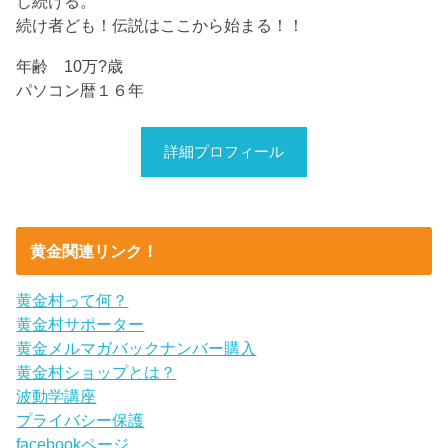
し続ける。
続け者ども！伝説はここから始まる！！
年齢 10万?歳
パソコン暦１６年
詳細プロフィール
黄金関連リンク！
黄金村って何？
黄金村サポーター
黄金メルマガバックナンバー購入
黄金村ショップとは？
波動学講座
プライバシー保護
facebookページ