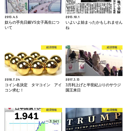
2013.4.5
2013.10.1
奴らの手先日銀VS女子高生につ
いよいよ始まったかもしれません
いて
ね
経済情報
経済情報
2018.7.24
2017.3.13
コイン名決定 タマコイン アイ
3月利上げと半世紀ぶりのサウジ
コン求む！
国王来日
経済情報
経済情報