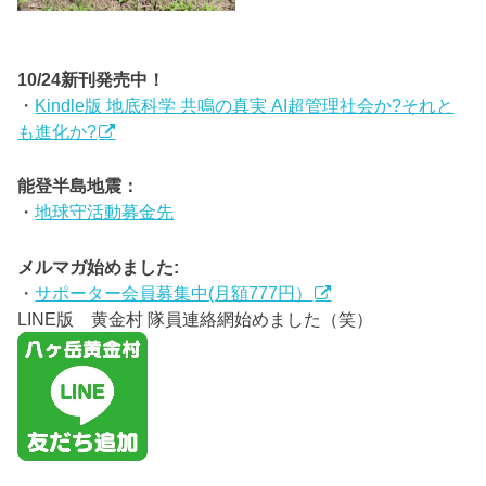
10/24新刊発売中！
・
Kindle版 地底科学 共鳴の真実 AI超管理社会か?それと
も進化か?
能登半島地震：
・
地球守活動募金先
メルマガ始めました:
・
サポーター会員募集中(月額777円）
LINE版 黄金村 隊員連絡網始めました（笑）