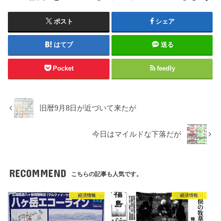
ポスト
シェア
はてブ
送る
Pocket
feedly
旧暦9月8日が近づいて来たが
今日はマイルドな下落だが
RECOMMEND
こちらの記事も人気です。
経済情報
経済情報