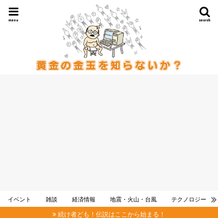
menu
search
イベント
雑談
経済情報
地震・火山・台風
テクノロジー
続け者ども！伝説はここから始まる！