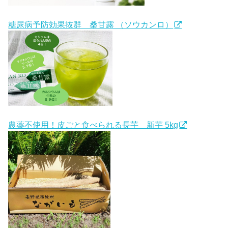
糖尿病予防効果抜群 桑甘露 （ソウカンロ）
農薬不使用！皮ごと食べられる長芋 新芋 5kg