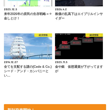
2025.12.5
2026.4.2
来年2026年の庶民の生存戦略＝⚪︎
株価の乱高下はエイプリルインサ
金しとけ！
イダー
経済情報
経済情報
2014.12.27
2025.11.5
全てを支配する謎の(Cede & Co.)
金や銀 仮想通貨が下がってます
シード・アンド・カンパニーと
が
い…