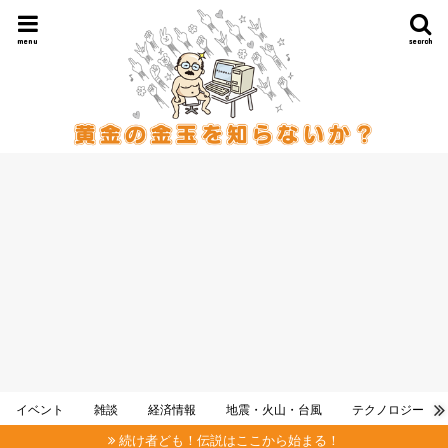
menu
search
イベント
雑談
経済情報
地震・火山・台風
テクノロジー
続け者ども！伝説はここから始まる！