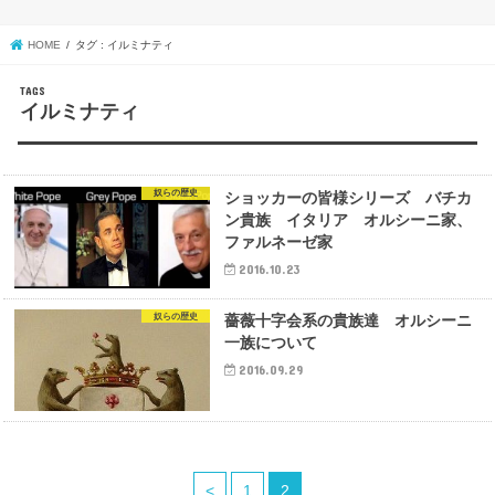
HOME
タグ : イルミナティ
イルミナティ
奴らの歴史
ショッカーの皆様シリーズ バチカ
ン貴族 イタリア オルシーニ家、
ファルネーゼ家
2016.10.23
奴らの歴史
薔薇十字会系の貴族達 オルシーニ
一族について
2016.09.29
<
1
2