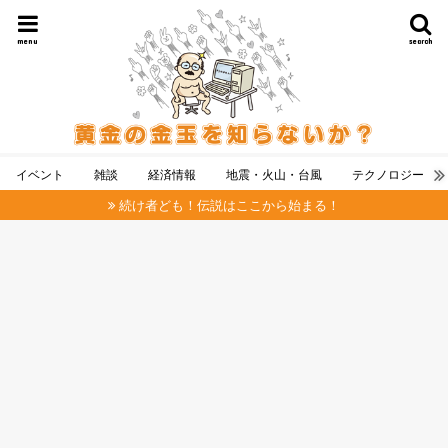
menu
search
イベント
雑談
経済情報
地震・火山・台風
テクノロジー
続け者ども！伝説はここから始まる！