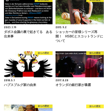
奴らの歴史
奴らの歴史
2023.1.19
2013.9.2
ダボス会議の裏で起きてる ある
ショッカーの皆様シリーズ再
出来事
開！ HSBCとスコットランドに
ついて
奴らの歴史
奴らの歴史
2018.5.1
2017.8.28
ハプスブルグ家の由来
オランダの銀行家が暴露
奴らの歴史
奴らの歴史