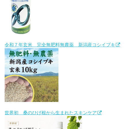
令和７年玄米 完全無肥料無農薬 新潟産コシイブキ
世界初 桑のひげ根から生まれたスキンケア