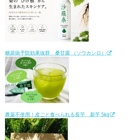
糖尿病予防効果抜群 桑甘露 （ソウカンロ）
農薬不使用！皮ごと食べられる長芋 新芋 5kg