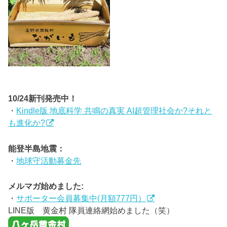
10/24新刊発売中！
・
Kindle版 地底科学 共鳴の真実 AI超管理社会か?それと
も進化か?
能登半島地震：
・
地球守活動募金先
メルマガ始めました:
・
サポーター会員募集中(月額777円）
LINE版 黄金村 隊員連絡網始めました（笑）