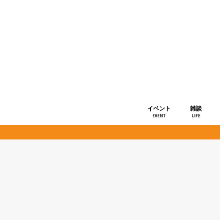
イベント
雑談
EVENT
LIFE
ショップ情
お知らせ