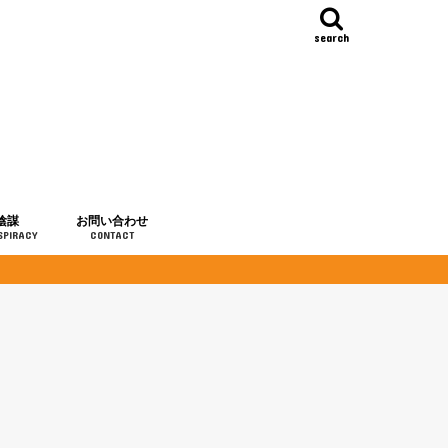
search
陰謀
お問い合わせ
SPIRACY
CONTACT
の歴史
・予言
メディア