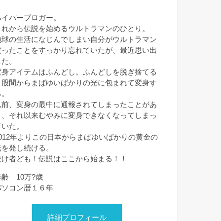
ハイパーブロガー。
これから伝説を始めるウルトラマンのひとり。
地球の生活になじんでしまい自分がウルトラマン
だったことをすっかり忘れていたが、最近思い出
した。
変身アイテムはふんどし。ふんどしを脱ぎ捨てる
と股間からまばゆいばかりの光に包まれて変身す
る。
以前、変身の最中に通報されてしまったことがあ
り、それ以来むやみに変身できなくなってしまっ
ていた。
2012年よりこの日本からまばゆいばかりの黄金の
光を発し続ける。
続け者ども！伝説はここから始まる！！
年齢 10万?歳
パソコン暦１６年
詳細プロフィール