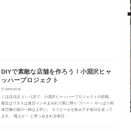
DIYで素敵な店舗を作ろう！小淵沢ヒャ
ッハープロジェクト
2019.09.12
くほほほほ という訳で、小淵沢ヒャッハープロジェクトの続報。
最近はワタスは連日ペンキまみれで家に帰り プハー！ やっぱり肉
体労働の後の一杯は上手い。 そうビールを飲み干す毎日を送って
ます。 職人か！ と突っ込まれる毎日…