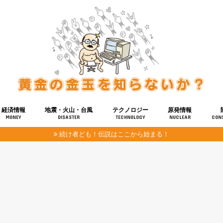
経済情報
地震・火山・台風
テクノロジー
原発情報
MONEY
DISASTER
TECHNOLOGY
NUCLEAR
CON
続け者ども！伝説はここから始まる！
報
健康
宇宙
奴ら
予知
洗脳