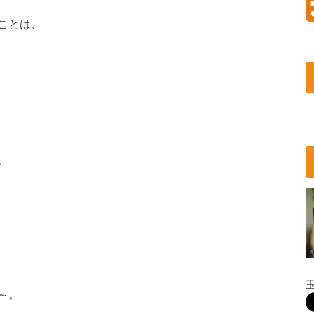
ことは、
、
～。