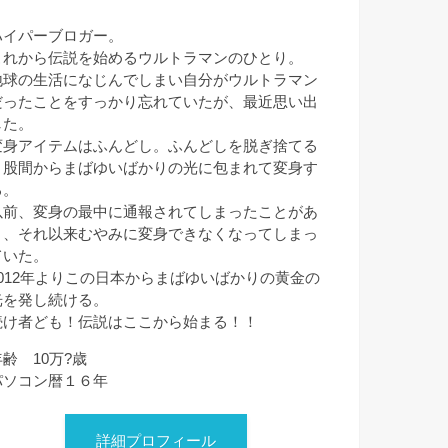
ハイパーブロガー。
これから伝説を始めるウルトラマンのひとり。
地球の生活になじんでしまい自分がウルトラマン
だったことをすっかり忘れていたが、最近思い出
した。
変身アイテムはふんどし。ふんどしを脱ぎ捨てる
と股間からまばゆいばかりの光に包まれて変身す
る。
以前、変身の最中に通報されてしまったことがあ
り、それ以来むやみに変身できなくなってしまっ
ていた。
2012年よりこの日本からまばゆいばかりの黄金の
光を発し続ける。
続け者ども！伝説はここから始まる！！
年齢 10万?歳
パソコン暦１６年
詳細プロフィール