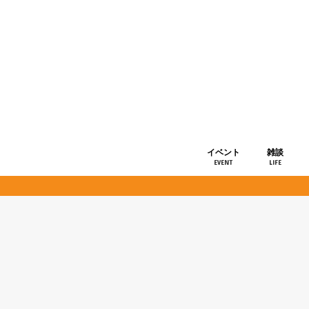
イベント
雑談
EVENT
LIFE
ショップ情
お知らせ