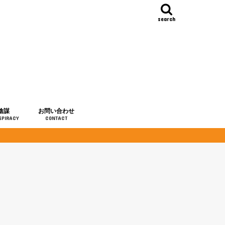
search
陰謀
お問い合わせ
SPIRACY
CONTACT
の歴史
・予言
メディア