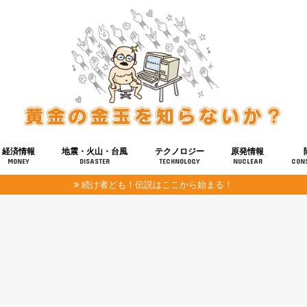
経済情報
地震・火山・台風
テクノロジー
原発情報
MONEY
DISASTER
TECHNOLOGY
NUCLEAR
CON
続け者ども！伝説はここから始まる！
報
健康
宇宙
奴ら
予知
洗脳