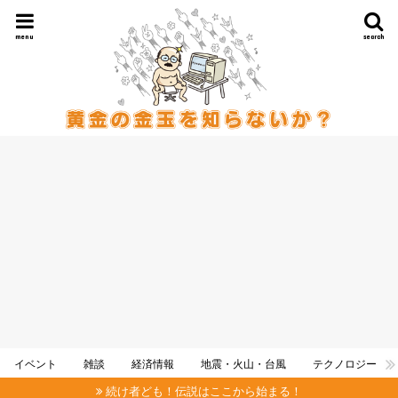
menu
search
イベント
雑談
経済情報
地震・火山・台風
テクノロジー
続け者ども！伝説はここから始まる！