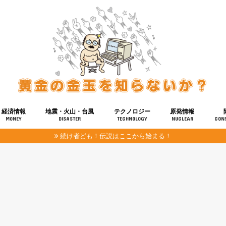
経済情報
地震・火山・台風
テクノロジー
原発情報
MONEY
DISASTER
TECHNOLOGY
NUCLEAR
CON
続け者ども！伝説はここから始まる！
報
健康
宇宙
奴ら
予知
洗脳