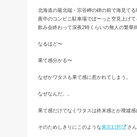
北海道の最北端・宗谷岬の碑の前で海見てる
夜中のコンビニ駐車場でぼーっと空見上げて
飲み会終わって深夜2時くらいの無人の繁華
なるほど〜
果て感分かる〜
なぜかワタスも果て感に惹かれてしまう。
なぜなんだ。。
果て感だけでなくワタスは終末感とか廃墟感
そのためしきりにこのような
東京幻想
さん