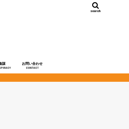
search
陰謀
お問い合わせ
SPIRACY
CONTACT
の歴史
・予言
メディア