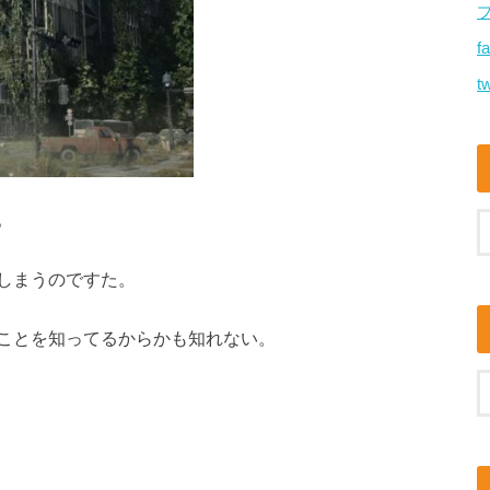
f
tw
。
しまうのですた。
ことを知ってるからかも知れない。