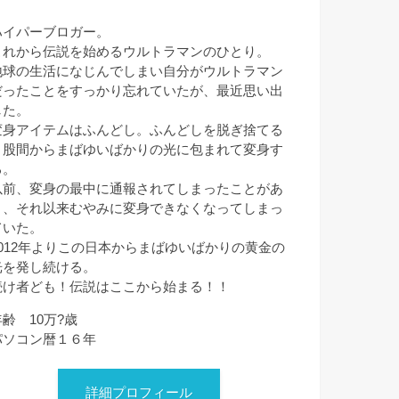
ハイパーブロガー。
これから伝説を始めるウルトラマンのひとり。
地球の生活になじんでしまい自分がウルトラマン
だったことをすっかり忘れていたが、最近思い出
した。
変身アイテムはふんどし。ふんどしを脱ぎ捨てる
と股間からまばゆいばかりの光に包まれて変身す
る。
以前、変身の最中に通報されてしまったことがあ
り、それ以来むやみに変身できなくなってしまっ
ていた。
2012年よりこの日本からまばゆいばかりの黄金の
光を発し続ける。
続け者ども！伝説はここから始まる！！
年齢 10万?歳
パソコン暦１６年
詳細プロフィール