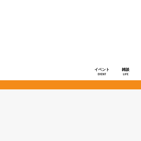
イベント
雑談
EVENT
LIFE
ショップ情
お知らせ