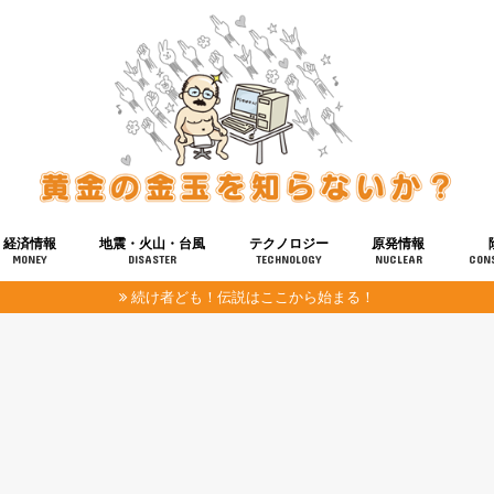
経済情報
地震・火山・台風
テクノロジー
原発情報
MONEY
DISASTER
TECHNOLOGY
NUCLEAR
CON
続け者ども！伝説はここから始まる！
報
健康
宇宙
奴ら
予知
洗脳