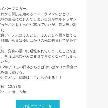
ハイパーブロガー。
これから伝説を始めるウルトラマンのひとり。
地球の生活になじんでしまい自分がウルトラマン
だったことをすっかり忘れていたが、最近思い出
した。
変身アイテムはふんどし。ふんどしを脱ぎ捨てる
と股間からまばゆいばかりの光に包まれて変身す
る。
以前、変身の最中に通報されてしまったことがあ
り、それ以来むやみに変身できなくなってしまっ
ていた。
2012年よりこの日本からまばゆいばかりの黄金の
光を発し続ける。
続け者ども！伝説はここから始まる！！
年齢 10万?歳
パソコン暦１６年
詳細プロフィール