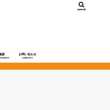
search
陰謀
お問い合わせ
SPIRACY
CONTACT
の歴史
・予言
メディア