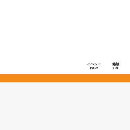
イベント
雑談
EVENT
LIFE
ショップ情
お知らせ