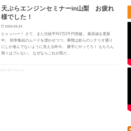
天ぷらエンジンセミナーin山梨 お疲れ
様でした！
2026.06.22
ヒャッハー！ さて、また日経平均7万2千円突破。 最高値を更新
中。 戦争集結のムードを漂わせつつ、事態は奴らのシナリオ通り
にしか進んでないように見える昨今。 勝手にやってろ！ もちろん
我々はブレない。 なぜならこれが罠だ…
スポンサードリンク