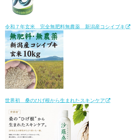
令和７年玄米 完全無肥料無農薬 新潟産コシイブキ
世界初 桑のひげ根から生まれたスキンケア