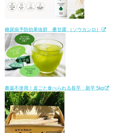
糖尿病予防効果抜群 桑甘露 （ソウカンロ）
農薬不使用！皮ごと食べられる長芋 新芋 5kg