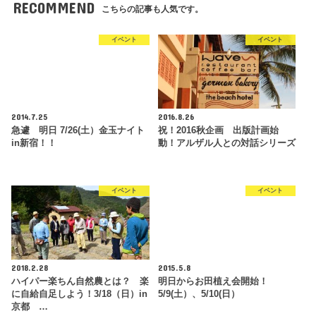
RECOMMEND
こちらの記事も人気です。
イベント
イベント
2014.7.25
2016.8.26
急遽 明日 7/26(土）金玉ナイト
祝！2016秋企画 出版計画始
in新宿！！
動！アルザル人との対話シリーズ
イベント
イベント
2018.2.28
2015.5.8
ハイパー楽ちん自然農とは？ 楽
明日からお田植え会開始！
に自給自足しよう！3/18（日）in
5/9(土）、5/10(日）
京都 …