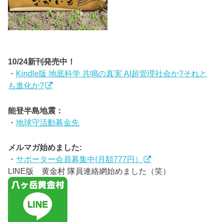
10/24新刊発売中！
・
Kindle版 地底科学 共鳴の真実 AI超管理社会か?それと
も進化か?
能登半島地震：
・
地球守活動募金先
メルマガ始めました:
・
サポーター会員募集中(月額777円）
LINE版 黄金村 隊員連絡網始めました（笑）