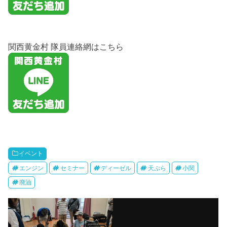
関西黄金村 隊員連絡網はこちら
イベント
エンジン
セミナー
ディーゼル
天ぷら
小関
廃油