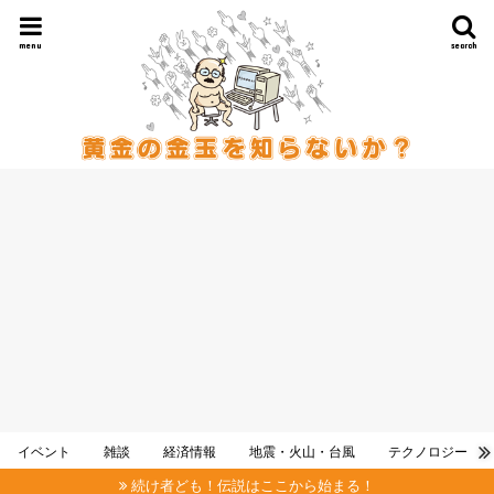
menu
search
イベント
雑談
経済情報
地震・火山・台風
テクノロジー
続け者ども！伝説はここから始まる！