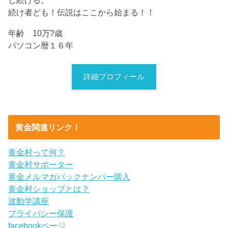
し続ける。
続け者ども！伝説はここから始まる！！
年齢 10万?歳
パソコン暦１６年
詳細プロフィール
黄金関連リンク！
黄金村って何？
黄金村サポーター
黄金メルマガバックナンバー購入
黄金村ショップとは？
波動学講座
プライバシー保護
facebookページ