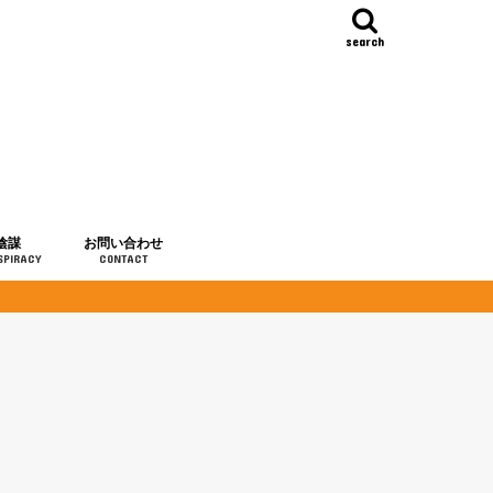
search
陰謀
お問い合わせ
SPIRACY
CONTACT
の歴史
・予言
メディア