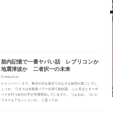
胎内記憶で一番ヤバい話 レプリコンか
地震津波か 二者択一の未来
2024.03.21
ヒャッハー！ さて、春分の日を過ぎてみなさま如何お過ごしでし
ょうか。 ワタスは水瓶座パワーを得て絶好調。 ふと見るとキーボ
ードを打つ自分の手が半透明化していますた。 つぉおお。 ついに
ワタスもアセンションか。 と思ってみ…