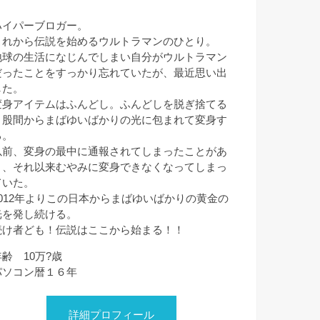
ハイパーブロガー。
これから伝説を始めるウルトラマンのひとり。
地球の生活になじんでしまい自分がウルトラマン
だったことをすっかり忘れていたが、最近思い出
した。
変身アイテムはふんどし。ふんどしを脱ぎ捨てる
と股間からまばゆいばかりの光に包まれて変身す
る。
以前、変身の最中に通報されてしまったことがあ
り、それ以来むやみに変身できなくなってしまっ
ていた。
2012年よりこの日本からまばゆいばかりの黄金の
光を発し続ける。
続け者ども！伝説はここから始まる！！
年齢 10万?歳
パソコン暦１６年
詳細プロフィール