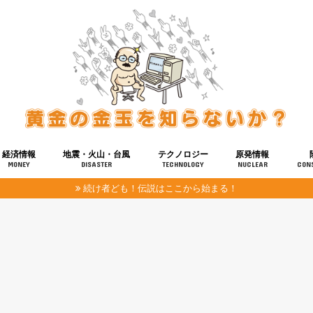
経済情報
地震・火山・台風
テクノロジー
原発情報
MONEY
DISASTER
TECHNOLOGY
NUCLEAR
CON
続け者ども！伝説はここから始まる！
報
健康
宇宙
奴ら
予知
洗脳