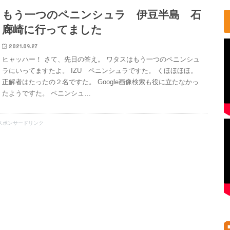
もう一つのペニンシュラ 伊豆半島 石
廊崎に行ってました
2021.09.27
ヒャッハー！ さて、先日の答え。 ワタスはもう一つのペニンシュ
ラにいってますたよ。 IZU ペニンシュラですた。 くほほほほ。
正解者はたったの２名ですた。 Google画像検索も役に立たなかっ
たようですた。 ペニンシュ…
スポンサードリンク