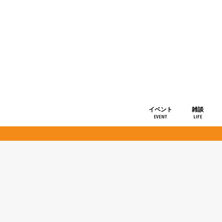
イベント
雑談
EVENT
LIFE
ショップ情
お知らせ