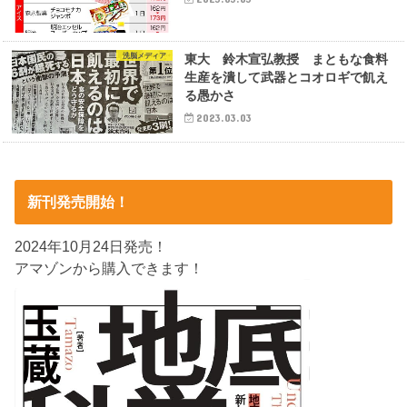
洗脳メディア
東大 鈴木宣弘教授 まともな食料
生産を潰して武器とコオロギで飢え
る愚かさ
2023.03.03
新刊発売開始！
2024年10月24日発売！
アマゾンから購入できます！