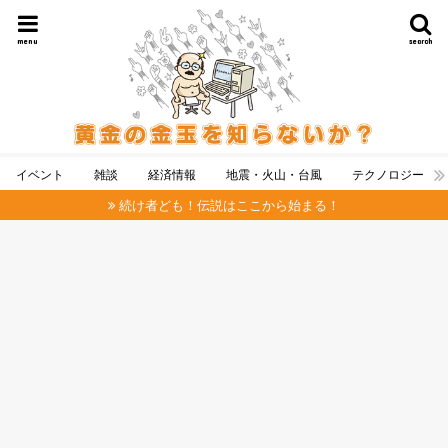
menu
search
イベント
雑談
経済情報
地震・火山・台風
テクノロジー
続け者ども！伝説はここから始まる！