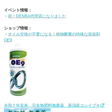
イベント情報：
・
祝！DENBA代理店になりました
ショップ情報：
・
オイル交換が不要になる！植物酵素の特殊な添加剤
OE9
令和７年玄米 完全無肥料無農薬 新潟産コシイブキ