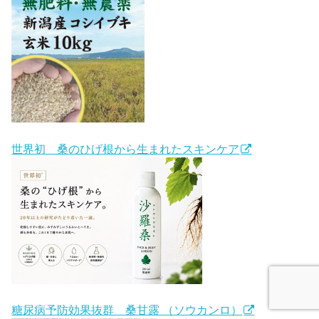
世界初 桑のひげ根から生まれたスキンケア
糖尿病予防効果抜群 桑甘露 （ソウカンロ）