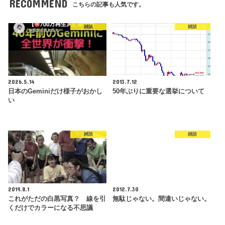
RECOMMEND
こちらの記事も人気です。
雑談
雑談
2026.5.14
2013.7.12
日本のGeminiだけ様子がおかし
50年ぶりに重要な選挙について
い
雑談
雑談
2019.8.1
2012.7.30
これがただの白黒写真？ 線を引
無駄じゃない。間違いじゃない。
くだけでカラーになる不思議