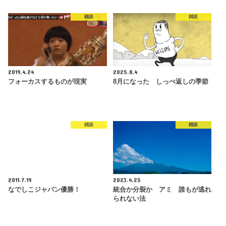
雑談
雑談
2019.4.24
2025.8.4
フォーカスするものが現実
8月になった しっぺ返しの季節
雑談
雑談
2011.7.19
2023.4.25
なでしこジャパン優勝！
統合か分裂か アミ 誰もが逃れ
られない法