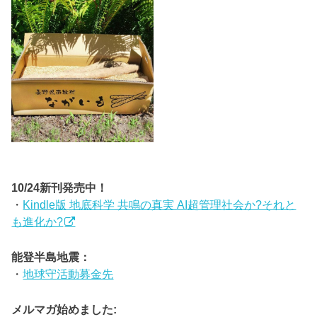
10/24新刊発売中！
・
Kindle版 地底科学 共鳴の真実 AI超管理社会か?それと
も進化か?
能登半島地震：
・
地球守活動募金先
メルマガ始めました: