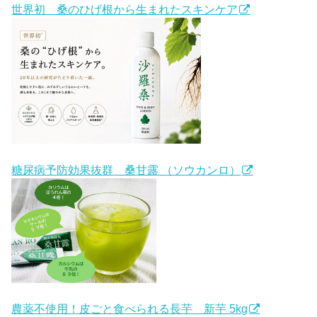
世界初 桑のひげ根から生まれたスキンケア
糖尿病予防効果抜群 桑甘露 （ソウカンロ）
農薬不使用！皮ごと食べられる長芋 新芋 5kg