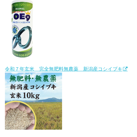
令和７年玄米 完全無肥料無農薬 新潟産コシイブキ