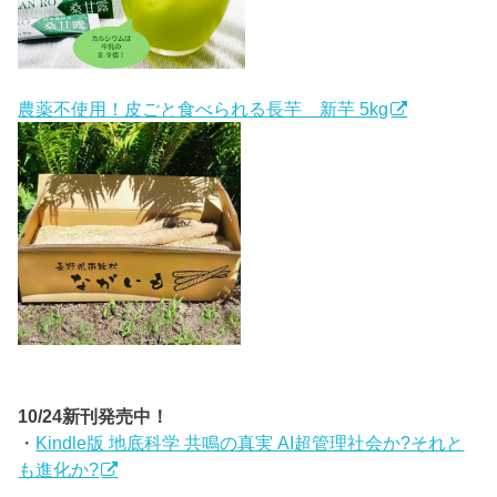
農薬不使用！皮ごと食べられる長芋 新芋 5kg
10/24新刊発売中！
・
Kindle版 地底科学 共鳴の真実 AI超管理社会か?それと
も進化か?