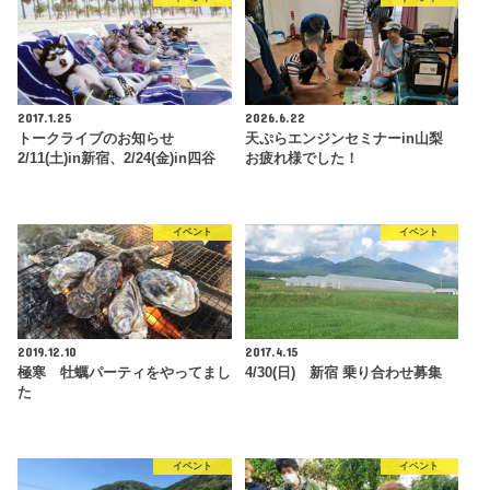
2017.1.25
2026.6.22
トークライブのお知らせ
天ぷらエンジンセミナーin山梨
2/11(土)in新宿、2/24(金)in四谷
お疲れ様でした！
イベント
イベント
2019.12.10
2017.4.15
極寒 牡蠣パーティをやってまし
4/30(日) 新宿 乗り合わせ募集
た
イベント
イベント