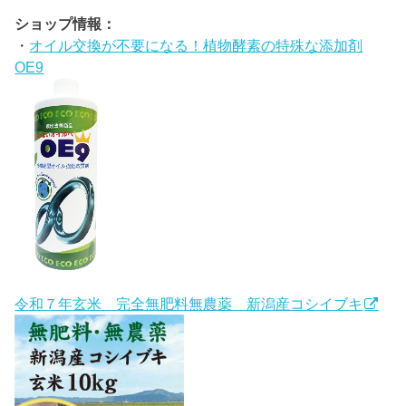
ショップ情報：
・
オイル交換が不要になる！植物酵素の特殊な添加剤
OE9
令和７年玄米 完全無肥料無農薬 新潟産コシイブキ