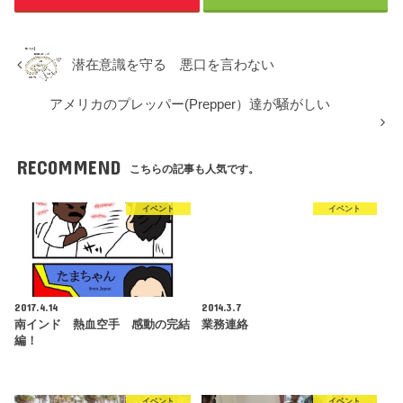
潜在意識を守る 悪口を言わない
アメリカのプレッパー(Prepper）達が騒がしい
RECOMMEND
こちらの記事も人気です。
イベント
イベント
2017.4.14
2014.3.7
南インド 熱血空手 感動の完結
業務連絡
編！
イベント
イベント