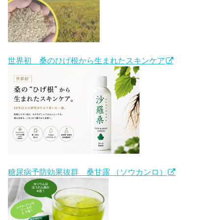
世界初 桑のひげ根から生まれたスキンケア
糖尿病予防効果抜群 桑甘露 （ソウカンロ）