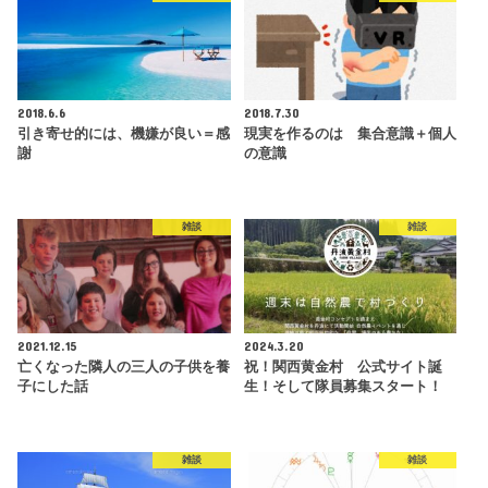
2018.6.6
2018.7.30
引き寄せ的には、機嫌が良い＝感
現実を作るのは 集合意識＋個人
謝
の意識
雑談
雑談
2021.12.15
2024.3.20
亡くなった隣人の三人の子供を養
祝！関西黄金村 公式サイト誕
子にした話
生！そして隊員募集スタート！
雑談
雑談