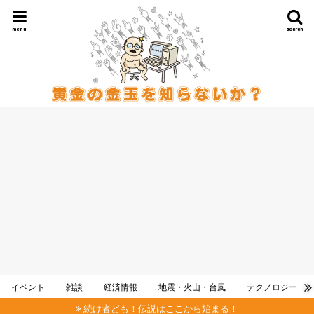
menu
search
イベント
雑談
経済情報
地震・火山・台風
テクノロジー
続け者ども！伝説はここから始まる！