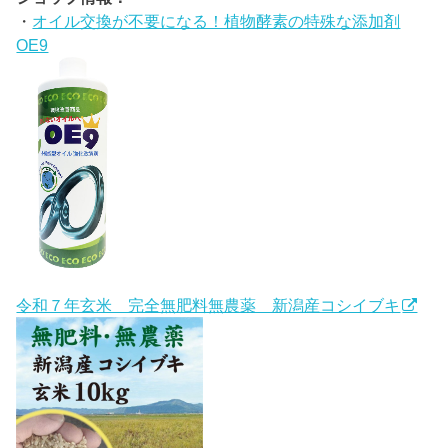
・
オイル交換が不要になる！植物酵素の特殊な添加剤
OE9
令和７年玄米 完全無肥料無農薬 新潟産コシイブキ