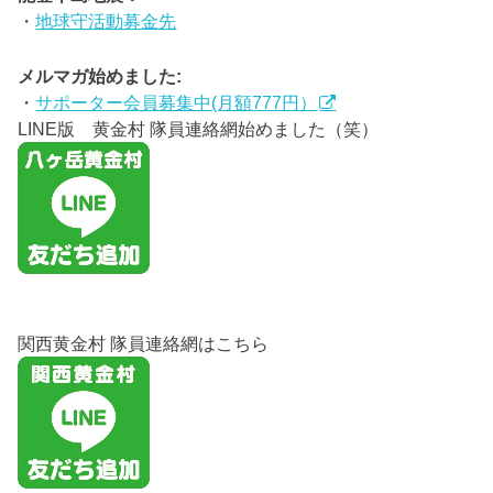
・
地球守活動募金先
メルマガ始めました:
・
サポーター会員募集中(月額777円）
LINE版 黄金村 隊員連絡網始めました（笑）
関西黄金村 隊員連絡網はこちら