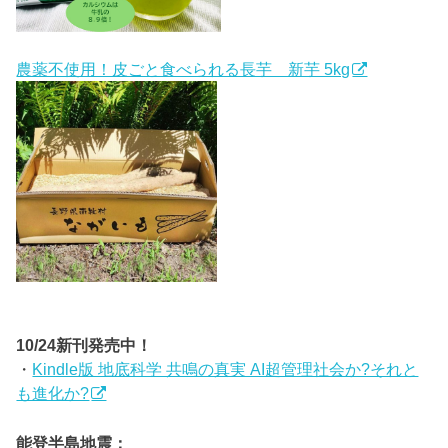
農薬不使用！皮ごと食べられる長芋 新芋 5kg
10/24新刊発売中！
・
Kindle版 地底科学 共鳴の真実 AI超管理社会か?それと
も進化か?
能登半島地震：