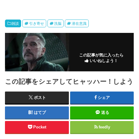
雑談
引き寄せ
洗脳
潜在意識
この記事が気に入ったら
いいねしよう！
この記事をシェアしてヒャッハー！しよう
ポスト
シェア
はてブ
送る
Pocket
feedly