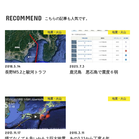
RECOMMEND
こちらの記事も人気です。
地震・火山
地震・火山
2018.5.14
2025.7.3
長野M5.2と駿河トラフ
鹿児島 悪石島で震度６弱
地震・火山
地震・火山
2013.11.17
2015.3.11
慌てなくても良いかも？巨大地震
あの3.11から丁度４年