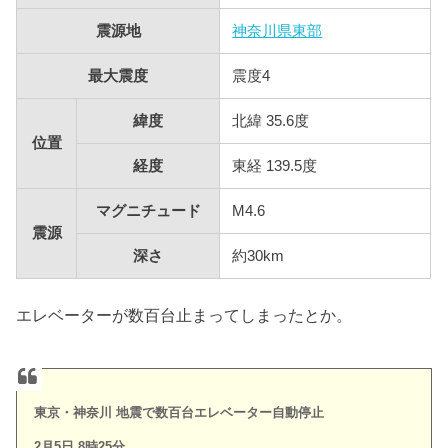
震源地
神奈川県東部
最大震度
震度4
緯度
北緯 35.6度
位置
経度
東経 139.5度
マグニチュード
M4.6
震源
深さ
約30km
エレベーターが数百台止まってしまったとか。
東京・神奈川 地震で数百台エレベーター自動停止
2月5日 8時25分