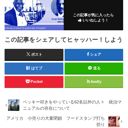
この記事が気に入ったら
いいねしよう！
この記事をシェアしてヒャッハー！しよう
ポスト
シェア
はてブ
送る
Pocket
feedly
ベッキー叩きをやっている62名以外の人々 統治マ
ニュアルの存在について
アメリカ 小売りの大量閉鎖 フードスタンプ打ち
切り