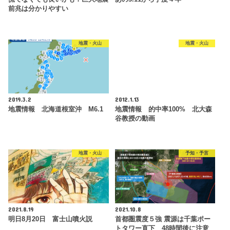
前兆は分かりやすい
地震・火山
地震・火山
2019.3.2
2012.1.13
地震情報 北海道根室沖 M6.1
地震情報 的中率100% 北大森
谷教授の動画
地震・火山
予知・予言
2021.8.19
2021.10.8
明日8月20日 富士山噴火説
首都圏震度５強 震源は千葉ポー
トタワー直下 48時間後に注意