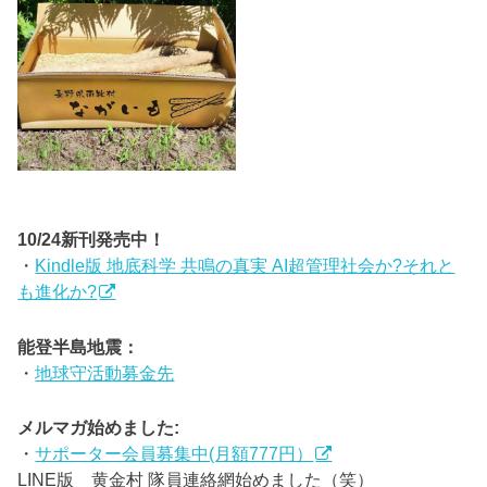
10/24新刊発売中！
・
Kindle版 地底科学 共鳴の真実 AI超管理社会か?それと
も進化か?
能登半島地震：
・
地球守活動募金先
メルマガ始めました:
・
サポーター会員募集中(月額777円）
LINE版 黄金村 隊員連絡網始めました（笑）