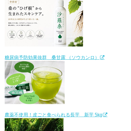
糖尿病予防効果抜群 桑甘露 （ソウカンロ）
農薬不使用！皮ごと食べられる長芋 新芋 5kg