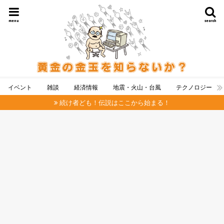
menu
search
イベント
雑談
経済情報
地震・火山・台風
テクノロジー
続け者ども！伝説はここから始まる！