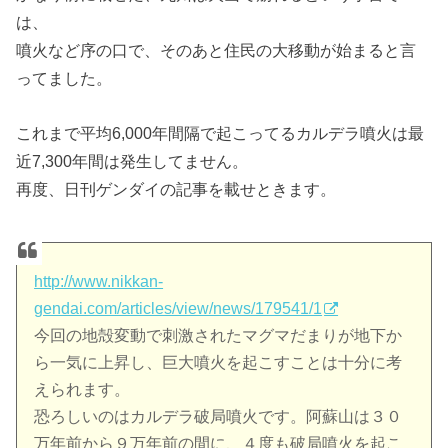
は、
噴火など序の口で、そのあと住民の大移動が始まると言
ってました。
これまで平均6,000年間隔で起こってるカルデラ噴火は最
近7,300年間は発生してません。
再度、日刊ゲンダイの記事を載せときます。
http://www.nikkan-
gendai.com/articles/view/news/179541/1
今回の地殻変動で刺激されたマグマだまりが地下か
ら一気に上昇し、巨大噴火を起こすことは十分に考
えられます。
恐ろしいのはカルデラ破局噴火です。阿蘇山は３０
万年前から９万年前の間に、４度も破局噴火を起こ