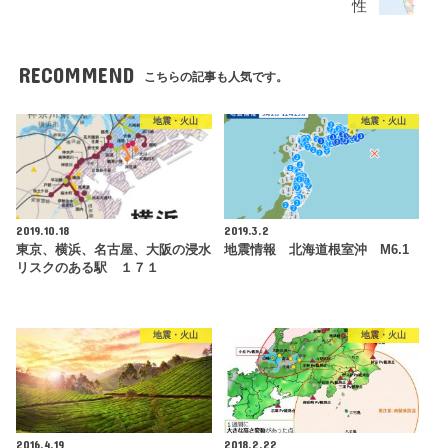
性
RECOMMEND
こちらの記事も人気です。
地震・火山
地震・火山
2019.10.18
2019.3.2
東京、横浜、名古屋、大阪の浸水
地震情報 北海道根室沖 M6.1
リスクのある駅 １７１
地震・火山
地震・火山
2016.4.19
2018.2.22