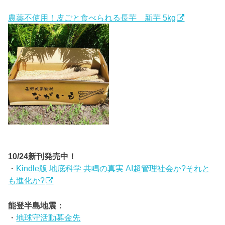
農薬不使用！皮ごと食べられる長芋 新芋 5kg
10/24新刊発売中！
・
Kindle版 地底科学 共鳴の真実 AI超管理社会か?それと
も進化か?
能登半島地震：
・
地球守活動募金先