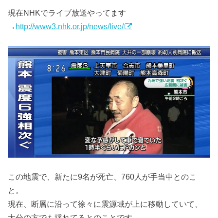
現在NHKでライブ放送やってます
→
http://www3.nhk.or.jp/news/live/
この地震で、新たに9名が死亡、760人が手当中とのこ
と。
現在、断層に沿って徐々に震源域が上に移動していて、
大分の方でも揺れてるとのことです。