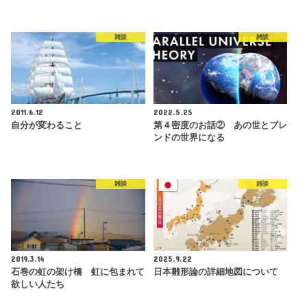
雑談
雑談
2011.6.12
2022.5.25
自分が変わること
第４密度のお話② あの世とブレ
ンドの世界になる
雑談
雑談
2019.3.14
2025.9.22
石巻の虹の架け橋 虹に包まれて
日本雛形論の詳細地図について
欲しい人たち