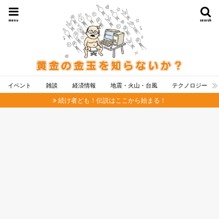
menu
search
イベント
雑談
経済情報
地震・火山・台風
テクノロジー
続け者ども！伝説はここから始まる！