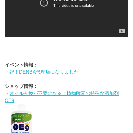
イベント情報：
・
祝！DENBA代理店になりました
ショップ情報：
・
オイル交換が不要になる！植物酵素の特殊な添加剤
OE9