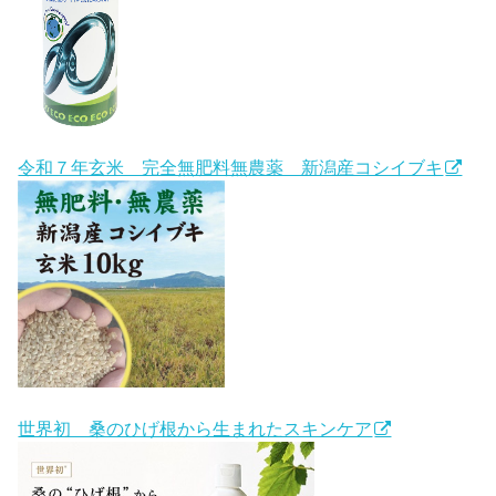
令和７年玄米 完全無肥料無農薬 新潟産コシイブキ
世界初 桑のひげ根から生まれたスキンケア