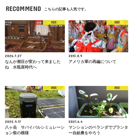
RECOMMEND
こちらの記事も人気です。
雑談
雑談
2026.7.27
2013.8.9
なんか潮目が変わって来ました
アメリカ軍の再編について
ね 水瓶座時代へ
雑談
雑談
2025.9.17
2021.6.4
八ヶ岳 サバイバルシミュレーシ
マンションのベランダでプランタ
ョン祭の模様
ー自給農をやろう