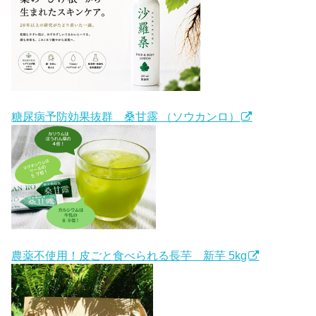
糖尿病予防効果抜群 桑甘露 （ソウカンロ）
農薬不使用！皮ごと食べられる長芋 新芋 5kg