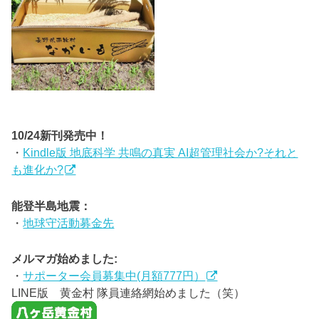
10/24新刊発売中！
・
Kindle版 地底科学 共鳴の真実 AI超管理社会か?それと
も進化か?
能登半島地震：
・
地球守活動募金先
メルマガ始めました:
・
サポーター会員募集中(月額777円）
LINE版 黄金村 隊員連絡網始めました（笑）