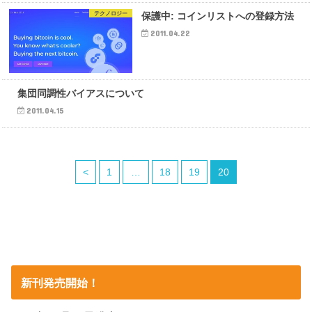
テクノロジー
保護中: コインリストへの登録方法
2011.04.22
テクノロジー
集団同調性バイアスについて
2011.04.15
<
1
…
18
19
20
新刊発売開始！