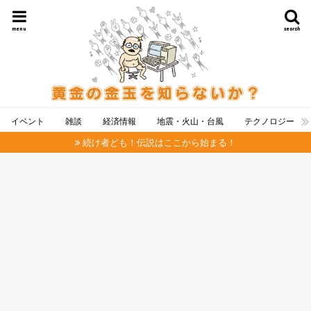
menu
search
イベント
雑談
経済情報
地震・火山・台風
テクノロジー
続け者ども！伝説はここから始まる！