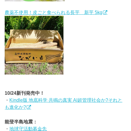
農薬不使用！皮ごと食べられる長芋 新芋 5kg
10/24新刊発売中！
・
Kindle版 地底科学 共鳴の真実 AI超管理社会か?それと
も進化か?
能登半島地震：
・
地球守活動募金先