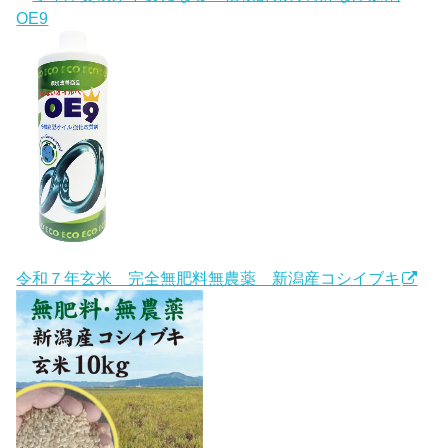
OE9
令和７年玄米 完全無肥料無農薬 新潟産コシイブキ