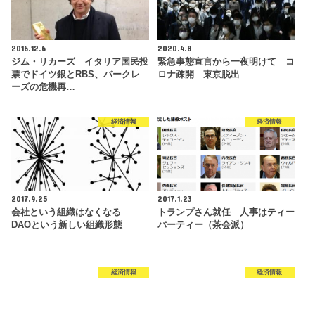
2016.12.6
2020.4.8
ジム・リカーズ イタリア国民投
緊急事態宣言から一夜明けて コ
票でドイツ銀とRBS、バークレ
ロナ疎開 東京脱出
ーズの危機再…
経済情報
経済情報
2017.9.25
2017.1.23
会社という組織はなくなる
トランプさん就任 人事はティー
DAOという新しい組織形態
パーティー（茶会派）
経済情報
経済情報