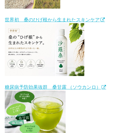
世界初 桑のひげ根から生まれたスキンケア
糖尿病予防効果抜群 桑甘露 （ソウカンロ）