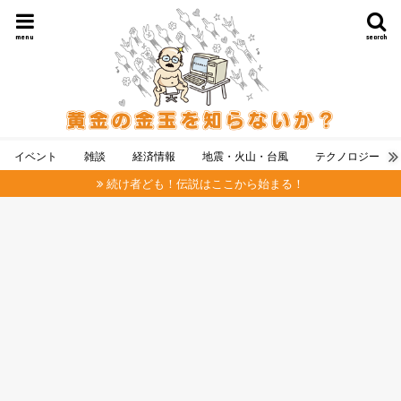
menu
search
イベント
雑談
経済情報
地震・火山・台風
テクノロジー
続け者ども！伝説はここから始まる！