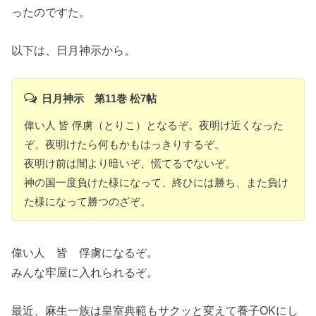
ったのですた。
以下は、日月神示から。
日月神示 第11巻 松7帖
偉い人 皆 俘虜（とりこ）となるぞ。夜明け近くなった
ぞ。夜明けたら何もかもはっきりするぞ。
夜明け前は闇より暗いぞ、慌てるでないぞ。
神の国一度負けた様になって、終ひには勝ち、また負け
た様になって勝つのざぞ
。
偉い人 皆 俘虜になるぞ。
みんな牢屋に入れられるぞ。
最近、麻生一族は皇室典範もサクッと変えて養子OKにし