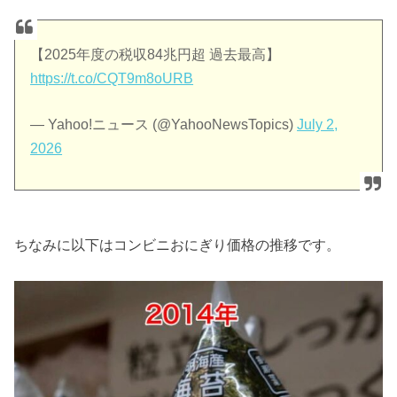
【2025年度の税収84兆円超 過去最高】
https://t.co/CQT9m8oURB
— Yahoo!ニュース (@YahooNewsTopics)
July 2,
2026
ちなみに以下はコンビニおにぎり価格の推移です。