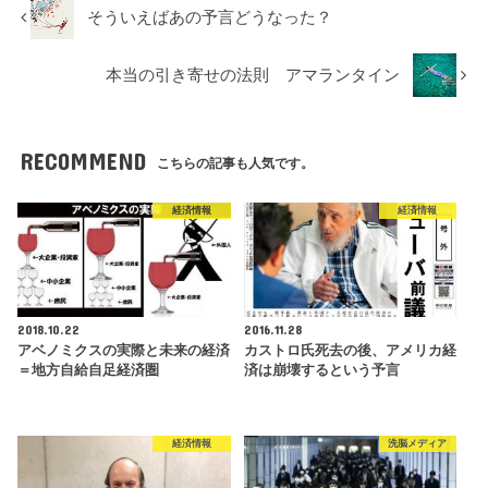
そういえばあの予言どうなった？
本当の引き寄せの法則 アマランタイン
RECOMMEND
こちらの記事も人気です。
経済情報
経済情報
2018.10.22
2016.11.28
アベノミクスの実際と未来の経済
カストロ氏死去の後、アメリカ経
＝地方自給自足経済圏
済は崩壊するという予言
経済情報
洗脳メディア