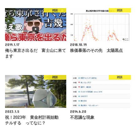
雑談
雑談
2019.1.17
2018.10.19
俺ら東京さ出るだ 富士山に来て
株価暴落のその先 太陽黒点
ます
雑談
雑談
2023.1.5
2014.6.20
祝！2023年 黄金村計画始動
不思議な現象
チルする ってなに？