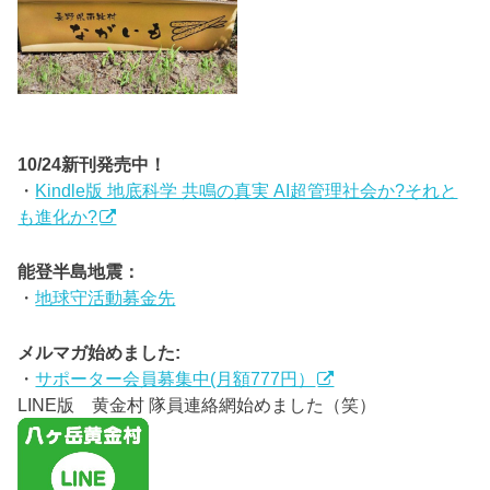
10/24新刊発売中！
・
Kindle版 地底科学 共鳴の真実 AI超管理社会か?それと
も進化か?
能登半島地震：
・
地球守活動募金先
メルマガ始めました:
・
サポーター会員募集中(月額777円）
LINE版 黄金村 隊員連絡網始めました（笑）