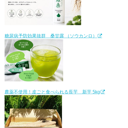
糖尿病予防効果抜群 桑甘露 （ソウカンロ）
農薬不使用！皮ごと食べられる長芋 新芋 5kg