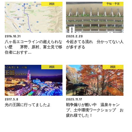
雑談
予知・予言
2016.10.31
2020.2.20
八ヶ岳エコーラインの超えられな
今起きてる流れ 分かってない人
い壁 茅野、原村、富士見で移
が多すぎる
住者におすす…
雑談
雑談
2017.5.8
2025.11.17
光の王国に行ってましたよ
戦争煽りが酷い中 温泉キャン
プ、土中環境ワークショップ お
疲れ様でした！