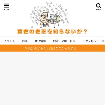
menu
search
イベント
雑談
経済情報
地震・火山・台風
テクノロジー
続け者ども！伝説はここから始まる！