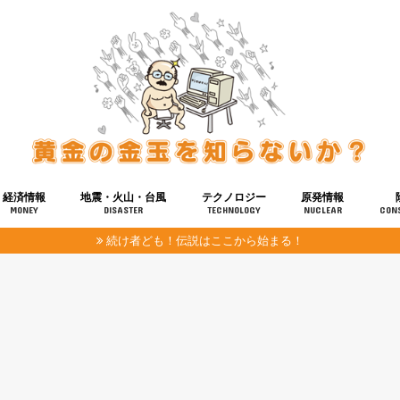
経済情報
地震・火山・台風
テクノロジー
原発情報
MONEY
DISASTER
TECHNOLOGY
NUCLEAR
CON
続け者ども！伝説はここから始まる！
報
健康
宇宙
奴ら
予知
洗脳