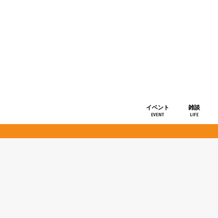
イベント
雑談
EVENT
LIFE
ショップ情
お知らせ