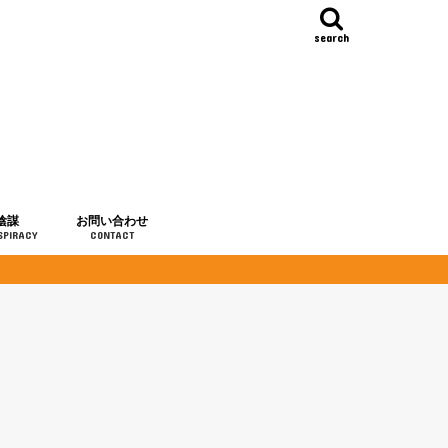
search
陰謀
お問い合わせ
SPIRACY
CONTACT
の歴史
・予言
メディア