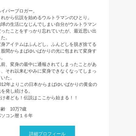
ハイパーブロガー。
これから伝説を始めるウルトラマンのひとり。
地球の生活になじんでしまい自分がウルトラマン
だったことをすっかり忘れていたが、最近思い出
した。
変身アイテムはふんどし。ふんどしを脱ぎ捨てる
と股間からまばゆいばかりの光に包まれて変身す
る。
以前、変身の最中に通報されてしまったことがあ
り、それ以来むやみに変身できなくなってしまっ
ていた。
2012年よりこの日本からまばゆいばかりの黄金の
光を発し続ける。
続け者ども！伝説はここから始まる！！
年齢 10万?歳
パソコン暦１６年
詳細プロフィール