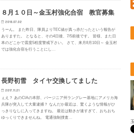
８月１０日～金玉村強化合宿 教官募集
2018.07.02
うーん。 また昨日、隊員よりTEC値が真っ赤だったという報告が
ありますた。 となると、その4日後、7/5前後です。 皆様、また日
本のどこかで震度5程度警戒下さい。 さて、来月8月10日～ 金玉村
では強化合宿を行うことにし…
長野初雪 タイヤ交換してました
2017.11.21
ぇえ？ あのCIAの本部、バージニア州ラングレー基地にアメリカ海
兵隊が突入して大量逮捕？ なんだか最近は、驚くような情報がひ
っきりなしに入ってきますね。 最近は動きが速すぎて、おちおち
ゆっくりできませんね。 電通強制捜査…