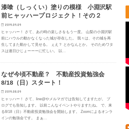
漆喰（しっくい）塗りの模様 小淵沢駅
前ヒャッハープロジェクト！その２
2019.09.09
ヒャッハー！ さて、あの時の楽しさをもう一度。 山梨の小淵沢駅
前にハウルの動かなくなった城が存在した。 我々は、その城を再
生してまた動かして見せる。 ぇえ？ とかなんとか。 そのためワタ
スは連日ひじょーーーに忙しい。 以…
なぜ今頃不動産？ 不動産投資勉強会
8/18（日）スタート！
2019.08.09
ヒャッハー！ さて、line@やメルマガでは告知してますたが。 ブ
ログでも告知します。 以前こんなイベントやりますたね。 で、来
る8/18（日）不動産投資勉強会を開始します。 Zoomによるオンラ
インの勉強会です。 まぁ…