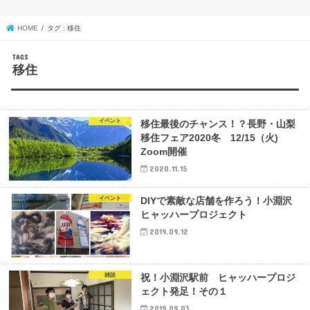
HOME
タグ : 移住
移住
イベント
移住最後のチャンス！？長野・山梨
移住フェア2020冬 12/15（火)
Zoom開催
2020.11.15
イベント
DIYで素敵な店舗を作ろう！小淵沢
ヒャッハープロジェクト
2019.09.12
雑談
祝！小淵沢駅前 ヒャッハープロジ
ェクト発足！その１
2019.09.03