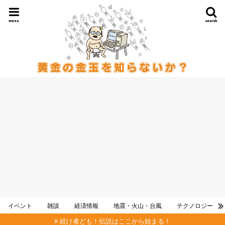
menu
search
イベント
雑談
経済情報
地震・火山・台風
テクノロジー
続け者ども！伝説はここから始まる！