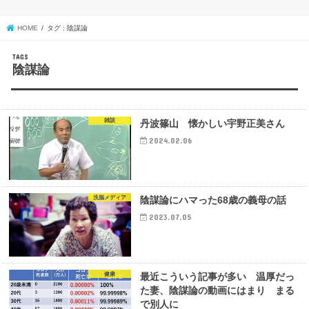
HOME
タグ : 陰謀論
陰謀論
雑談
丹波篠山 懐かしい宇野正美さん
2024.02.06
洗脳メディア
陰謀論にハマった68歳の義母の話
2023.07.05
健康
最近こういう記事が多い 温厚だっ
た妻、陰謀論の動画にはまり まる
で別人に