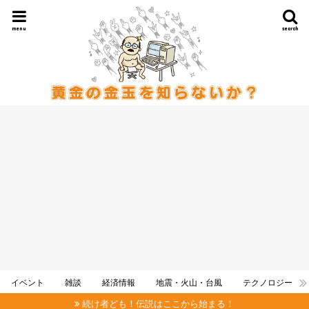
menu
search
イベント
雑談
経済情報
地震・火山・台風
テクノロジー
続け者ども！伝説はここから始まる！