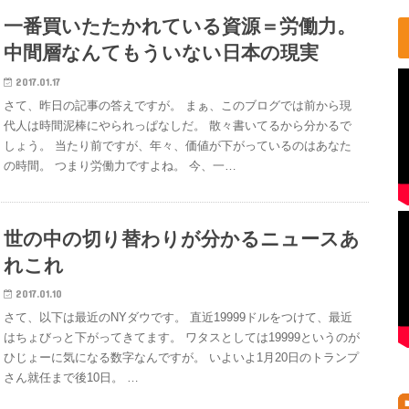
一番買いたたかれている資源＝労働力。
中間層なんてもういない日本の現実
2017.01.17
さて、昨日の記事の答えですが。 まぁ、このブログでは前から現
代人は時間泥棒にやられっぱなしだ。 散々書いてるから分かるで
しょう。 当たり前ですが、年々、価値が下がっているのはあなた
の時間。 つまり労働力ですよね。 今、一…
世の中の切り替わりが分かるニュースあ
れこれ
2017.01.10
さて、以下は最近のNYダウです。 直近19999ドルをつけて、最近
はちょびっと下がってきてます。 ワタスとしては19999というのが
ひじょーに気になる数字なんですが。 いよいよ1月20日のトランプ
さん就任まで後10日。 …