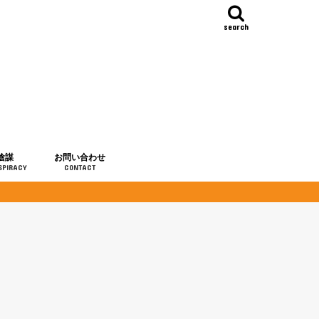
search
陰謀
お問い合わせ
SPIRACY
CONTACT
の歴史
・予言
メディア