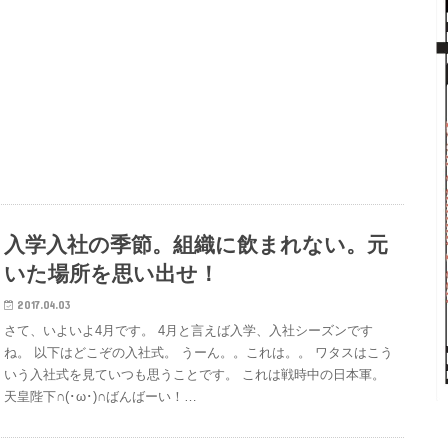
入学入社の季節。組織に飲まれない。元
いた場所を思い出せ！
2017.04.03
さて、いよいよ4月です。 4月と言えば入学、入社シーズンです
ね。 以下はどこぞの入社式。 うーん。。これは。。 ワタスはこう
いう入社式を見ていつも思うことです。 これは戦時中の日本軍。
天皇陛下∩(･ω･)∩ばんばーい！…