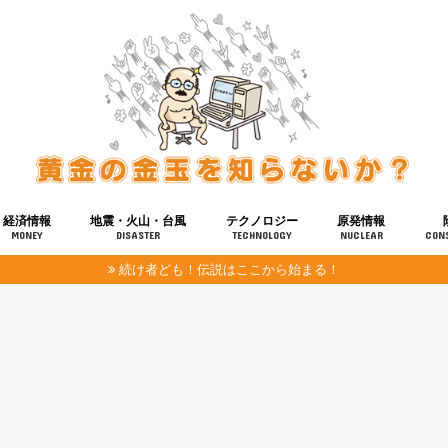
経済情報
地震・火山・台風
テクノロジー
原発情報
MONEY
DISASTER
TECHNOLOGY
NUCLEAR
CON
続け者ども！伝説はここから始まる！
報
健康
宇宙
奴ら
予知
洗脳