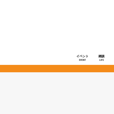
イベント
雑談
EVENT
LIFE
ショップ情
お知らせ