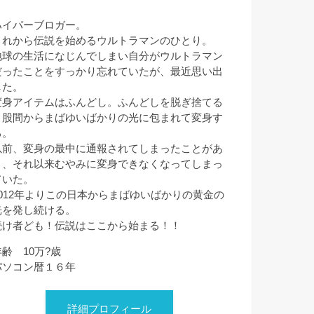
ハイパーブロガー。
これから伝説を始めるウルトラマンのひとり。
地球の生活になじんでしまい自分がウルトラマン
だったことをすっかり忘れていたが、最近思い出
した。
変身アイテムはふんどし。ふんどしを脱ぎ捨てる
と股間からまばゆいばかりの光に包まれて変身す
る。
以前、変身の最中に通報されてしまったことがあ
り、それ以来むやみに変身できなくなってしまっ
ていた。
2012年よりこの日本からまばゆいばかりの黄金の
光を発し続ける。
続け者ども！伝説はここから始まる！！
年齢 10万?歳
パソコン暦１６年
詳細プロフィール