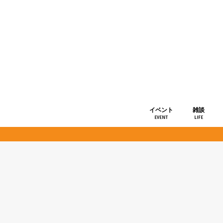
イベント
雑談
EVENT
LIFE
ショップ情
お知らせ