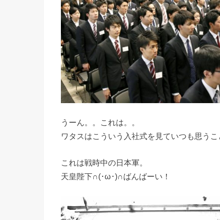
うーん。。これは。。
ワタスはこういう入社式を見ていつも思うこ
これは戦時中の日本軍。
天皇陛下∩(･ω･)∩ばんばーい！