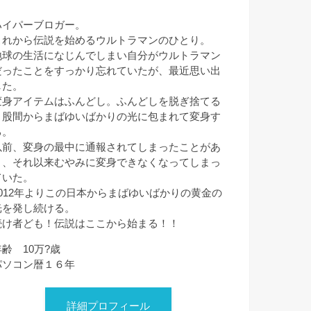
ハイパーブロガー。
これから伝説を始めるウルトラマンのひとり。
地球の生活になじんでしまい自分がウルトラマン
だったことをすっかり忘れていたが、最近思い出
した。
変身アイテムはふんどし。ふんどしを脱ぎ捨てる
と股間からまばゆいばかりの光に包まれて変身す
る。
以前、変身の最中に通報されてしまったことがあ
り、それ以来むやみに変身できなくなってしまっ
ていた。
2012年よりこの日本からまばゆいばかりの黄金の
光を発し続ける。
続け者ども！伝説はここから始まる！！
年齢 10万?歳
パソコン暦１６年
詳細プロフィール