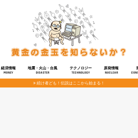
経済情報
地震・火山・台風
テクノロジー
原発情報
MONEY
DISASTER
TECHNOLOGY
NUCLEAR
CON
続け者ども！伝説はここから始まる！
報
健康
宇宙
奴ら
予知
洗脳