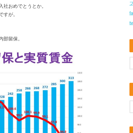
入社おめでとうとか。
f
ですが。
tw
内部留保。