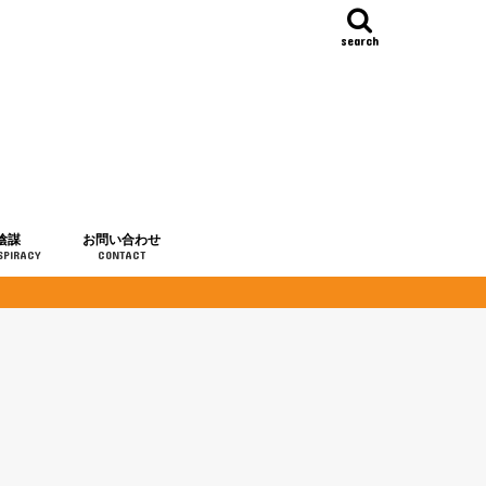
search
陰謀
お問い合わせ
SPIRACY
CONTACT
の歴史
・予言
メディア