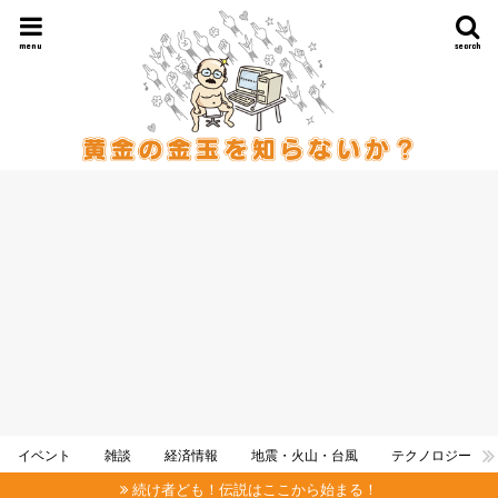
menu
search
イベント
雑談
経済情報
地震・火山・台風
テクノロジー
続け者ども！伝説はここから始まる！