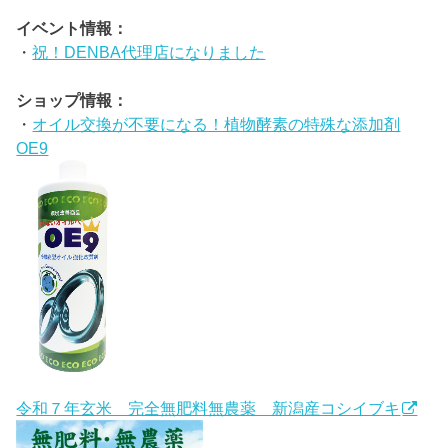
イベント情報：
・
祝！DENBA代理店になりました
ショップ情報：
・
オイル交換が不要になる！植物酵素の特殊な添加剤
OE9
令和７年玄米 完全無肥料無農薬 新潟産コシイブキ