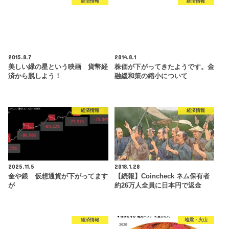
経済情報
経済情報
2015.8.7
2014.8.1
美しい緑の星という映画 貨幣経
株価が下がってきたようです。金
済から脱しよう！
融緩和策の縮小について
経済情報
経済情報
2025.11.5
2018.1.28
金や銀 仮想通貨が下がってます
【続報】Coincheck ネム保有者
が
約26万人全員に日本円で返金
経済情報
地震・火山