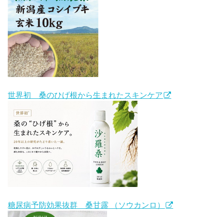
世界初 桑のひげ根から生まれたスキンケア
糖尿病予防効果抜群 桑甘露 （ソウカンロ）