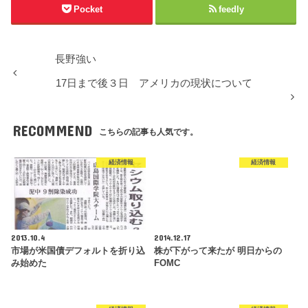
Pocket
feedly
長野強い
17日まで後３日 アメリカの現状について
RECOMMEND
こちらの記事も人気です。
経済情報
経済情報
2013.10.4
2014.12.17
市場が米国債デフォルトを折り込
株が下がって来たが 明日からの
み始めた
FOMC