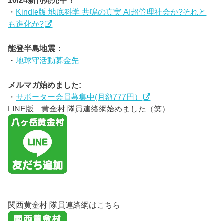
・
Kindle版 地底科学 共鳴の真実 AI超管理社会か?それと
も進化か?
能登半島地震：
・
地球守活動募金先
メルマガ始めました:
・
サポーター会員募集中(月額777円）
LINE版 黄金村 隊員連絡網始めました（笑）
関西黄金村 隊員連絡網はこちら