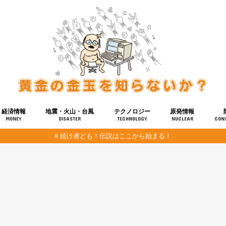
経済情報
地震・火山・台風
テクノロジー
原発情報
MONEY
DISASTER
TECHNOLOGY
NUCLEAR
CON
続け者ども！伝説はここから始まる！
報
健康
宇宙
奴ら
予知
洗脳