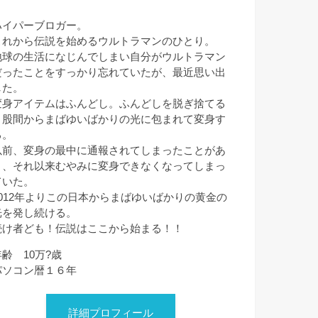
ハイパーブロガー。
これから伝説を始めるウルトラマンのひとり。
地球の生活になじんでしまい自分がウルトラマン
だったことをすっかり忘れていたが、最近思い出
した。
変身アイテムはふんどし。ふんどしを脱ぎ捨てる
と股間からまばゆいばかりの光に包まれて変身す
る。
以前、変身の最中に通報されてしまったことがあ
り、それ以来むやみに変身できなくなってしまっ
ていた。
2012年よりこの日本からまばゆいばかりの黄金の
光を発し続ける。
続け者ども！伝説はここから始まる！！
年齢 10万?歳
パソコン暦１６年
詳細プロフィール