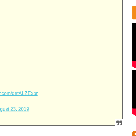
ter.com/detALZExbr
gust 23, 2019