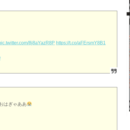
pic.twitter.com/8j8aYazR8P
https://t.co/aFErsmY8B1
9
おはぎゃああ