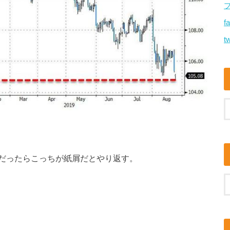
f
tw
だったらこっちが紙屑だとやり返す。
。