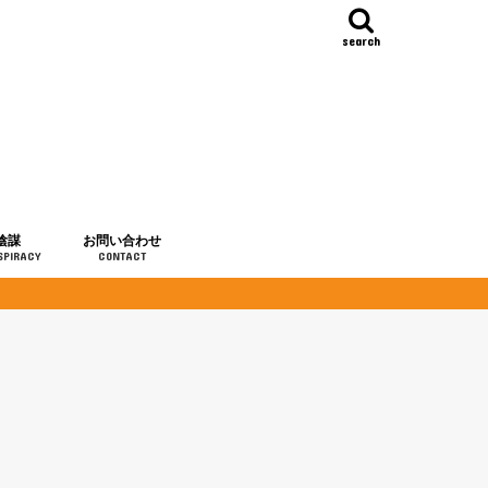
search
陰謀
お問い合わせ
SPIRACY
CONTACT
の歴史
・予言
メディア