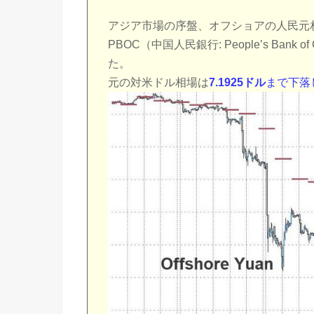
アジア市場の序盤、オフショアの人民元
PBOC（中国人民銀行: People’s Ba
た。
元の対米ドル相場は
7.1925ドル
まで下落