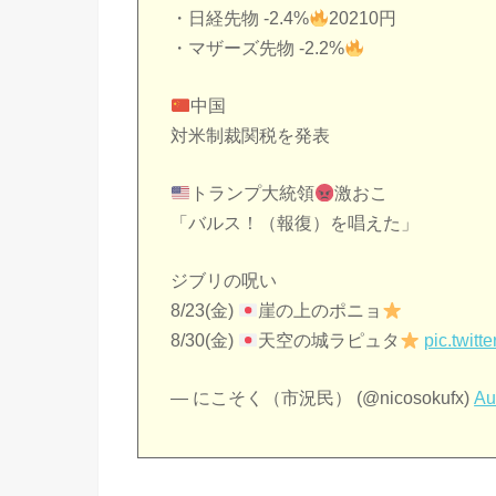
・日経先物 -2.4%
20210円
・マザーズ先物 -2.2%
中国
対米制裁関税を発表
トランプ大統領
激おこ
「バルス！（報復）を唱えた」
ジブリの呪い
8/23(金)
崖の上のポニョ
8/30(金)
天空の城ラピュタ
pic.twit
— にこそく（市況民） (@nicosokufx)
Au