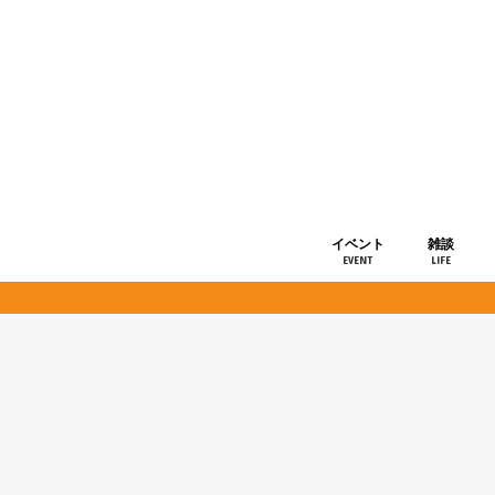
イベント
雑談
EVENT
LIFE
ショップ情
お知らせ