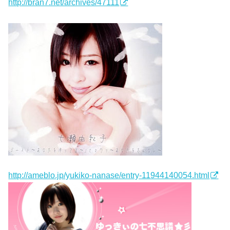
http://bran7.net/archives/47111
http://ameblo.jp/yukiko-nanase/entry-11944140054.html