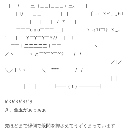
─ |___/ |三（＿＿|＿＿＿）三､ |
| | ‘l,/ ＿＿ | | |` – c ヾｰ’ ;;;;; 6 l
|. | | | ﾉ::ヾ | |
| ￣￣￣o o o￣￣￣___| ヽ ィｴｴｴｴ》ヾ,,,-
′ | Y￣Y￣Y￣Yﾉﾉ | l
￣￣ｌ二二二二二ｌ￣￣ ヽ ＿＿＿
／ヽ ヽ と￣^￣^￣^”ｼ / /
／ |／
＼／ l ＾ヽ ＼ ”””””” / /
| |
| | l━━（ｔ）━━━━┥
ｶﾞｸｶﾞｸｶﾞｸｶﾞｸ
き、金玉がぁっぁぁ
先ほどまで縁側で股間を押さえてうずくまっています