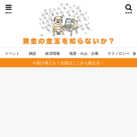
menu
search
イベント
雑談
経済情報
地震・火山・台風
テクノロジー
続け者ども！伝説はここから始まる！