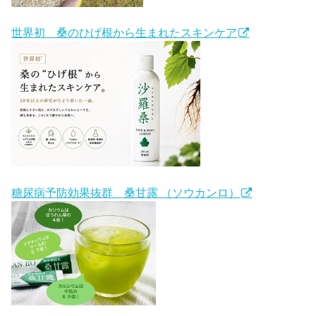
世界初 桑のひげ根から生まれたスキンケア
糖尿病予防効果抜群 桑甘露 （ソウカンロ）