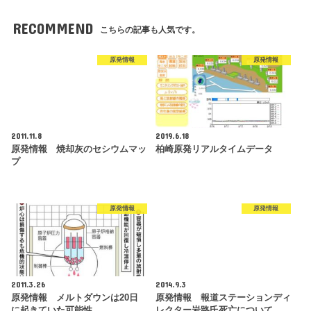
RECOMMEND
こちらの記事も人気です。
原発情報
原発情報
2011.11.8
2019.6.18
原発情報 焼却灰のセシウムマッ
柏崎原発リアルタイムデータ
プ
原発情報
原発情報
2011.3.26
2014.9.3
原発情報 メルトダウンは20日
原発情報 報道ステーションディ
に起きていた可能性
レクター岩路氏死亡について