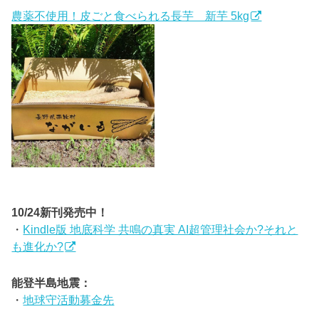
農薬不使用！皮ごと食べられる長芋 新芋 5kg
10/24新刊発売中！
・
Kindle版 地底科学 共鳴の真実 AI超管理社会か?それと
も進化か?
能登半島地震：
・
地球守活動募金先